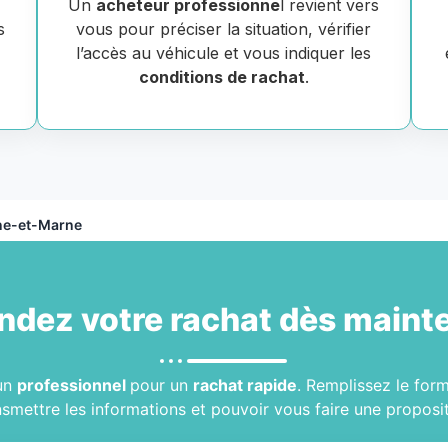
Un
acheteur professionne
l revient vers
s
vous pour préciser la situation, vérifier
e
l’accès au véhicule et vous indiquer les
conditions de rachat
.
ine-et-Marne
dez votre
rachat
dès mainte
 un
professionnel
pour un
rachat rapide
. Remplissez le for
nsmettre les informations et pouvoir vous faire une proposit