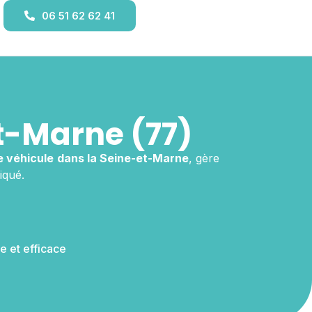
06 51 62 62 41
t-Marne (77)
e véhicule
dans la Seine-et-Marne
, gère
iqué.
e et efficace