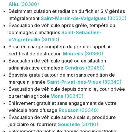
Alès
(30380)
Désimmatriculation et radiation du fichier SIV gérées
intégralement
Saint-Martin-de-Valgalgues
(30520)
Évacuation de véhicule après grêle, tempête ou
dommages climatiques
Saint-Sébastien-
d'Aigrefeuille
(30140)
Prise en charge complète du premier appel au
certificat de destruction
Monteils
(30360)
Évacuation de véhicule gagé ou en situation
administrative complexe
Cendras
(30480)
Épaviste gratuit autour de moi sans condition de
marque ni année
Saint-Privat-des-Vieux
(30340)
Évacuation de véhicule depuis domicile, cour privée
ou terrain agricole
Mons
(30340)
Enlèvement gratuit et sans engagement de votre
véhicule hors d'usage
Rousson
(30340)
Évacuation de véhicule suite à saisie, procédure
judiciaire ou fourrière
Soustelle
(30110)
Enlèvement de véhicule depuis zone industrielle,