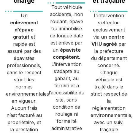
charge
et traçable
Tout véhicule
accidenté, non
Un
L’intervention
roulant, épavé
enlèvement
s’effectue
ou immobilisé
d’épave
exclusivement
de longue date
gratuit
et
via un
centre
est enlevé par
rapide est
VHU agréé
par
un
épaviste
assuré par des
la préfecture
compétent
.
épavistes
du département
L’intervention
professionnels,
concerné.
s’adapte au
dans le respect
Chaque
gabarit, au
strict des
véhicule est
terrain et à
normes
traité dans le
l’accessibilité du
environnementales
strict respect de
site, sans
en vigueur.
la
condition de
Aucun frais
réglementation
roulage ni
n’est facturé au
environnementale,
formalité
propriétaire, et
avec un suivi
administrative
la prestation
traçable