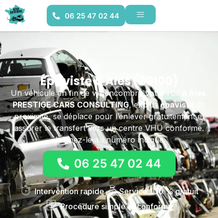
06 25 47 02 44
Épaviste à Ales (30100)
Un véhicule en fin de vie encombre votre rue
à Ales
.
PRESTIGE CARS CONSULTING
, expert
épaviste
de
proximité, se déplace pour l’enlever gratuitement et
assurer le transfert vers un centre VHU conforme.
Joignez-le au numéro indiqué.
06 25 47 02 44
Intervention rapide
Service 100 % gratuit
Procédure simple et conforme