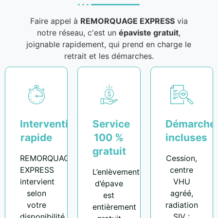
Faire appel à
REMORQUAGE EXPRESS
via
notre réseau, c'est un
épaviste gratuit
,
joignable rapidement, qui prend en charge le
retrait et les démarches.
Intervention
Service
Démarche
rapide
100 %
incluses
gratuit
REMORQUAGE
Cession,
EXPRESS
centre
L’enlèvement
intervient
VHU
d’épave
selon
agréé,
est
votre
radiation
entièrement
disponibilité,
SIV :