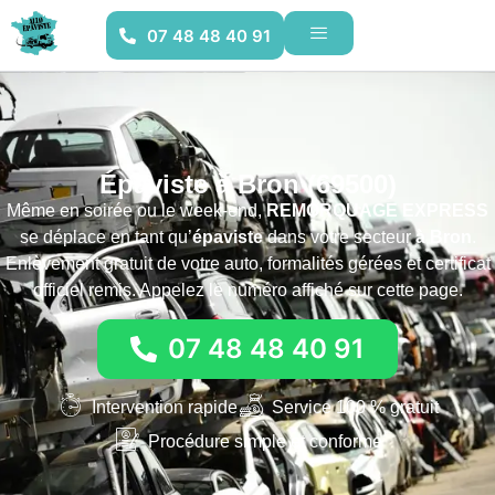
07 48 48 40 91
Épaviste à Bron (69500)
Même en soirée ou le week-end,
REMORQUAGE EXPRESS
se déplace en tant qu’
épaviste
dans votre secteur
à Bron
.
Enlèvement gratuit de votre auto, formalités gérées et certificat
officiel remis. Appelez le numéro affiché sur cette page.
07 48 48 40 91
Intervention rapide
Service 100 % gratuit
Procédure simple et conforme