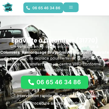
06 65 46 34 86
Épaviste à Colomiers (31770)
Un véhicule en fin de vie encombre votre rue
à
Colomiers
.
Remorquage Brayoumi Auto
, expert
épaviste
de proximité, se déplace pour l’enlever gratuitement et
assurer le transfert vers un centre VHU conforme.
Joignez-le au numéro indiqué.
06 65 46 34 86
Intervention rapide
Service 100 % gratuit
Procédure simple et conforme