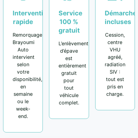
Intervention
Service
Démarche
rapide
100 %
incluses
gratuit
Remorquage
Cession,
Brayoumi
centre
L’enlèvement
Auto
VHU
d’épave
intervient
agréé,
est
selon
radiation
entièrement
votre
SIV :
gratuit
disponibilité,
tout est
pour
en
pris en
tout
semaine
charge.
véhicule
ou le
complet.
week-
end.