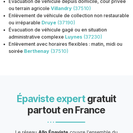
Évacuation de véhicule depuis domicile, cour privée
ou terrain agricole
Villandry
(37510)
Enlèvement de véhicule de collection non restaurable
ou irréparable
Druye
(37190)
Évacuation de véhicule gagé ou en situation
administrative complexe
Luynes
(37230)
Enlèvement avec horaires flexibles : matin, midi ou
soirée
Berthenay
(37510)
Épaviste expert
gratuit
partout en France
Le réseau
Allo Épaviste
couvre l'ensemble du