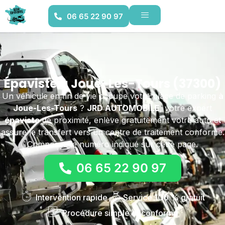
06 65 22 90 97
Épaviste à Joue-Les-Tours (37300)
Un véhicule en fin de vie occupe votre place de parking
à
Joue-Les-Tours
?
JRD AUTOMOBILE
, votre expert
épaviste
de proximité, enlève gratuitement votre auto et
assure le transfert vers un centre de traitement conforme.
Composez le numéro indiqué sur cette page.
06 65 22 90 97
Intervention rapide
Service 100 % gratuit
Procédure simple et conforme