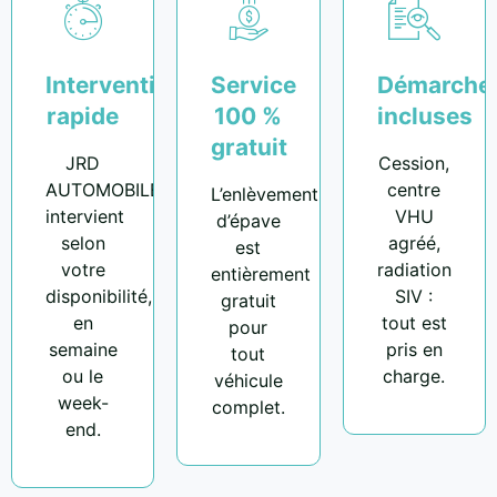
Intervention
Service
Démarche
rapide
100 %
incluses
gratuit
JRD
Cession,
AUTOMOBILE
centre
L’enlèvement
intervient
VHU
d’épave
selon
agréé,
est
votre
radiation
entièrement
disponibilité,
SIV :
gratuit
en
tout est
pour
semaine
pris en
tout
ou le
charge.
véhicule
week-
complet.
end.