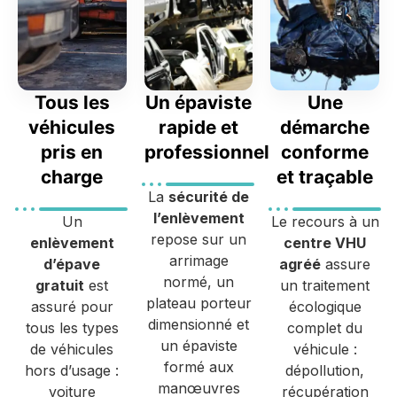
Tous les
Un épaviste
Une
véhicules
rapide et
démarche
pris en
professionnel
conforme
charge
et traçable
La
sécurité de
l’enlèvement
Un
Le recours à un
repose sur un
enlèvement
centre VHU
arrimage
d’épave
agréé
assure
normé, un
gratuit
est
un traitement
plateau porteur
assuré pour
écologique
dimensionné et
tous les types
complet du
un épaviste
de véhicules
véhicule :
formé aux
hors d’usage :
dépollution,
manœuvres
voiture
récupération