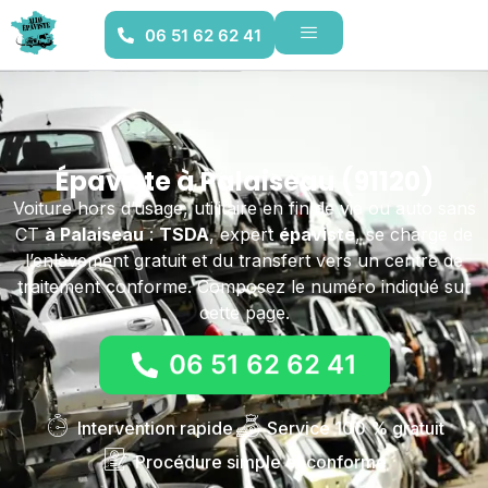
06 51 62 62 41
Épaviste à Palaiseau (91120)
Voiture hors d’usage, utilitaire en fin de vie ou auto sans
CT
à Palaiseau
:
TSDA
, expert
épaviste
, se charge de
l’enlèvement gratuit et du transfert vers un centre de
traitement conforme. Composez le numéro indiqué sur
cette page.
06 51 62 62 41
Intervention rapide
Service 100 % gratuit
Procédure simple et conforme