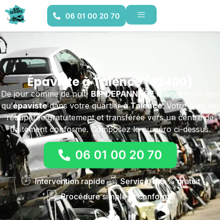
06 01 00 20 70
Épaviste à Talence (33400)
De jour comme de nuit,
BIP DEPANNAGE
intervient en tant
qu’
épaviste
dans votre quartier
à Talence
. Votre auto est
récupérée gratuitement et transférée vers un centre de
traitement conforme. Composez le numéro ci-dessus.
06 01 00 20 70
Intervention rapide
Service 100 % gratuit
Procédure simple et conforme