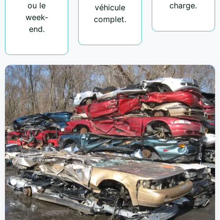
ou le
charge.
véhicule
week-
complet.
end.