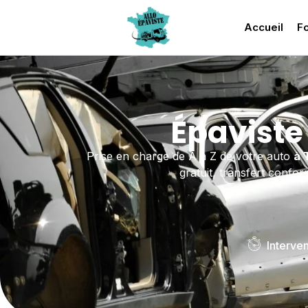
Accueil
Fo
Épaviste
Prise en charge de A à Z de votre auto
à 
gratuit, transfert confor
Interve