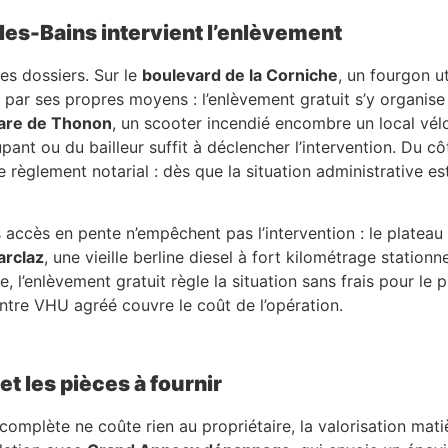
es-Bains intervient l’enlèvement
es dossiers. Sur le
boulevard de la Corniche
, un fourgon u
 par ses propres moyens : l’enlèvement gratuit s’y organise
are de Thonon
, un scooter incendié encombre un local vélos
pant ou du bailleur suffit à déclencher l’intervention. Du c
èglement notarial : dès que la situation administrative est c
es accès en pente n’empêchent pas l’intervention : le plateau 
rclaz
, une vieille berline diesel à fort kilométrage station
 l’enlèvement gratuit règle la situation sans frais pour le p
entre VHU agréé couvre le coût de l’opération.
t les pièces à fournir
omplète ne coûte rien au propriétaire, la valorisation mat