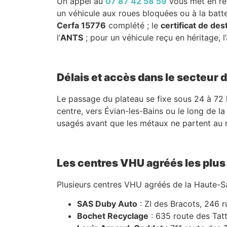
Un appel au
07 87 42 58 59
vous met en re
un véhicule aux roues bloquées ou à la batte
Cerfa 15776
complété ; le
certificat de des
l’
ANTS
; pour un véhicule reçu en héritage, l’
Délais et accès dans le secteur
Le passage du plateau se fixe sous 24 à 72 he
centre, vers Évian-les-Bains ou le long de l
usagés avant que les métaux ne partent au re
Les centres VHU agréés les plu
Plusieurs centres VHU agréés de la Haute-Sa
SAS Duby Auto
: ZI des Bracots, 246 
Bochet Recyclage
: 635 route des Tat