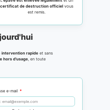
L’
épave est enlevée légalement
et un
certificat de destruction officiel
vous
est remis.
jourd'hui
e
intervention rapide
et sans
le hors d'usage
, en toute
sse e-mail