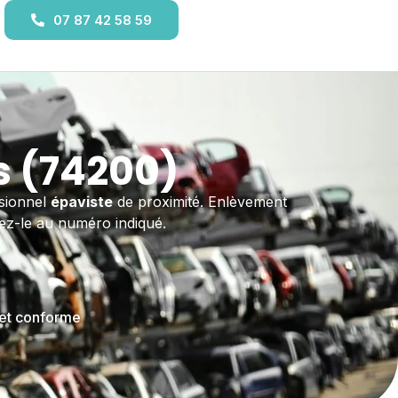
07 87 42 58 59
s (74200)
ssionnel
épaviste
de proximité. Enlèvement
gnez-le au numéro indiqué.
 et conforme