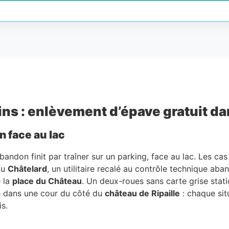
s : enlèvement d’épave gratuit dans
n face au lac
abandon finit par traîner sur un parking, face au lac. Les cas
au
Châtelard
, un utilitaire recalé au contrôle technique a
 la
place du Château
. Un deux-roues sans carte grise stat
e dans une cour du côté du
château de Ripaille
: chaque sit
is.