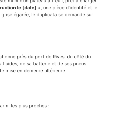
ste muni d’un plateau à treuil, prêt à charger
uction le [date]
», une pièce d’identité et le
 grise égarée, le duplicata se demande sur
tationne près du port de Rives, du côté du
es fluides, de sa batterie et de ses pneus
ute mise en demeure ultérieure.
armi les plus proches :