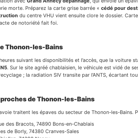
lation avec
Grand Annecy dépannage
, qui envoie un épavi
rie morte. Préparez la carte grise barrée «
cédé pour destr
truction
du centre VHU vient ensuite clore le dossier. Carte
acte de notoriété fait foi.
 de Thonon-les-Bains
ures suivant les disponibilités et l’accès, que la voiture s
a
N5
. Sur le site agréé chablaisien, le véhicule est vidé de s
cyclage ; la radiation SIV transite par l’ANTS, écartant to
s proches de Thonon-les-Bains
voie traitent les épaves du secteur de Thonon-les-Bains. P
rue des Bracots, 74890 Bons-en-Chablais
tes de Borly, 74380 Cranves-Sales