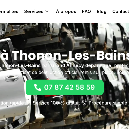
rmalités
Services
À propos
FAQ
Blog
Contact
 à Thonon-Les-Bain
Thonon-Les-Bains
par
Grand Annecy dépannage
, profe
me et certificat de destruction officiel remis sur place. Joi
07 87 42 58 59
ntion rapide
Service 100 % gratuit
Procédure simple