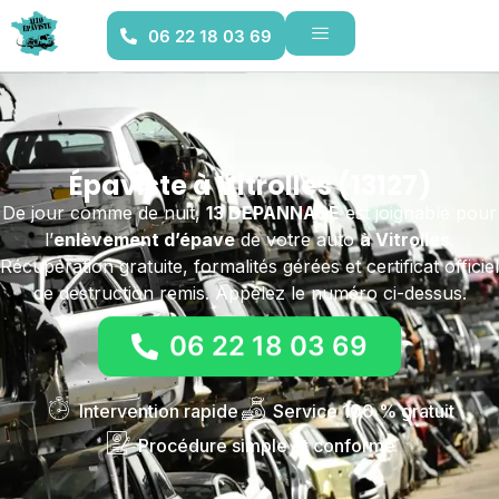
06 22 18 03 69
Épaviste à Vitrolles (13127)
De jour comme de nuit,
13 DEPANNAGE
est joignable pour
l’
enlèvement d’épave
de votre auto
à Vitrolles
.
Récupération gratuite, formalités gérées et certificat officiel
de destruction remis. Appelez le numéro ci-dessus.
06 22 18 03 69
Intervention rapide
Service 100 % gratuit
Procédure simple et conforme