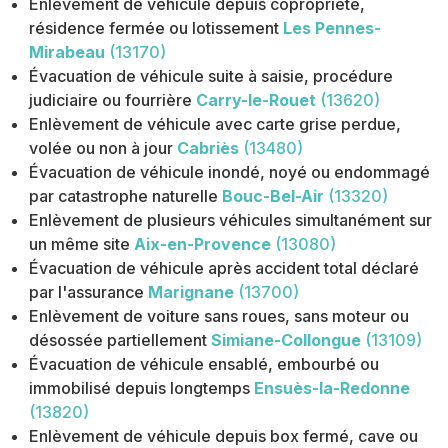
Enlèvement de véhicule depuis copropriété,
résidence fermée ou lotissement
Les Pennes-
Mirabeau
(13170)
Évacuation de véhicule suite à saisie, procédure
judiciaire ou fourrière
Carry-le-Rouet
(13620)
Enlèvement de véhicule avec carte grise perdue,
volée ou non à jour
Cabriès
(13480)
Évacuation de véhicule inondé, noyé ou endommagé
par catastrophe naturelle
Bouc-Bel-Air
(13320)
Enlèvement de plusieurs véhicules simultanément sur
un même site
Aix-en-Provence
(13080)
Évacuation de véhicule après accident total déclaré
par l'assurance
Marignane
(13700)
Enlèvement de voiture sans roues, sans moteur ou
désossée partiellement
Simiane-Collongue
(13109)
Évacuation de véhicule ensablé, embourbé ou
immobilisé depuis longtemps
Ensuès-la-Redonne
(13820)
Enlèvement de véhicule depuis box fermé, cave ou