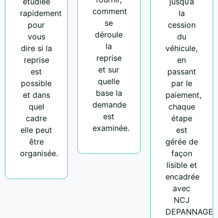
étudiée
jusqu’à
comment
rapidement
la
se
pour
cession
déroule
vous
du
la
dire si la
véhicule,
reprise
reprise
en
et sur
est
passant
quelle
possible
par le
base la
et dans
paiement,
demande
quel
chaque
est
cadre
étape
examinée.
elle peut
est
être
gérée de
organisée.
façon
lisible et
encadrée
avec
NCJ
DEPANNAGE.