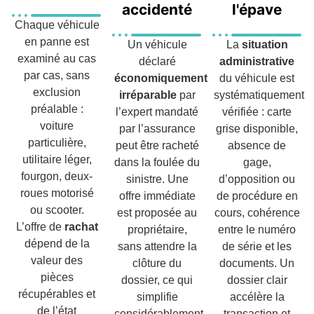
accidenté
l'épave
Chaque véhicule
en panne est
Un véhicule
La
situation
examiné au cas
déclaré
administrative
par cas, sans
économiquement
du véhicule est
exclusion
irréparable
par
systématiquement
préalable :
l’expert mandaté
vérifiée : carte
voiture
par l’assurance
grise disponible,
particulière,
peut être racheté
absence de
utilitaire léger,
dans la foulée du
gage,
fourgon, deux-
sinistre. Une
d’opposition ou
roues motorisé
offre immédiate
de procédure en
ou scooter.
est proposée au
cours, cohérence
L’offre de
rachat
propriétaire,
entre le numéro
dépend de la
sans attendre la
de série et les
valeur des
clôture du
documents. Un
pièces
dossier, ce qui
dossier clair
récupérables et
simplifie
accélère la
de l’état
considérablement
transaction et