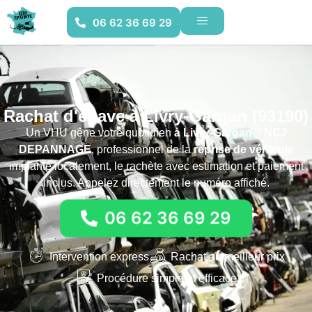
06 62 36 69 29
Rachat d'épave à Livry-Gargan (93190)
Un VHU gêne votre quotidien
à Livry-Gargan
?
NCJ
DEPANNAGE
, professionnel de la
reprise de véhicule
implanté localement, le rachète avec estimation et paiement
inclus. Appelez directement le numéro affiché.
06 62 36 69 29
Intervention express
Rachat au meilleur prix
Procédure simple et efficace