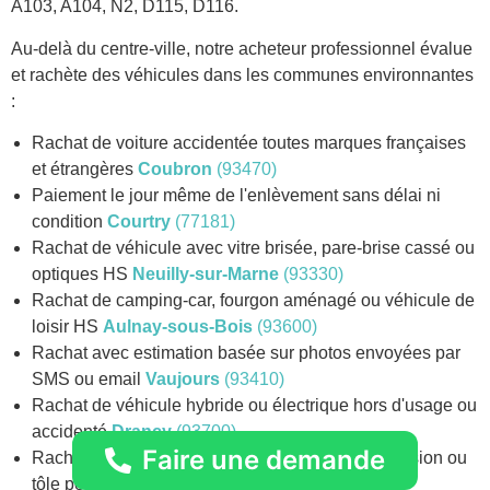
A103, A104, N2, D115, D116.
Au-delà du centre-ville, notre acheteur professionnel évalue
et rachète des véhicules dans les communes environnantes
:
Rachat de voiture accidentée toutes marques françaises
et étrangères
Coubron
(93470)
Paiement le jour même de l'enlèvement sans délai ni
condition
Courtry
(77181)
Rachat de véhicule avec vitre brisée, pare-brise cassé ou
optiques HS
Neuilly-sur-Marne
(93330)
Rachat de camping-car, fourgon aménagé ou véhicule de
loisir HS
Aulnay-sous-Bois
(93600)
Rachat avec estimation basée sur photos envoyées par
SMS ou email
Vaujours
(93410)
Rachat de véhicule hybride ou électrique hors d'usage ou
accidenté
Drancy
(93700)
Faire une demande
Rachat de véhicule avec rouille importante, corrosion ou
tôle percée
Villepinte
(93420)