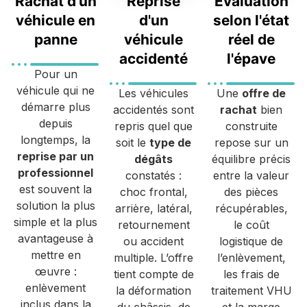
Rachat d'un
Reprise
Évaluation
véhicule en
d'un
selon l'état
panne
véhicule
réel de
accidenté
l'épave
Pour un
véhicule qui ne
Les véhicules
Une
offre de
démarre plus
accidentés sont
rachat
bien
depuis
repris quel que
construite
longtemps, la
soit le
type de
repose sur un
reprise par un
dégâts
équilibre précis
professionnel
constatés :
entre la valeur
est souvent la
choc frontal,
des pièces
solution la plus
arrière, latéral,
récupérables,
simple et la plus
retournement
le coût
avantageuse à
ou accident
logistique de
mettre en
multiple. L’offre
l’enlèvement,
œuvre :
tient compte de
les frais de
enlèvement
la déformation
traitement VHU
inclus dans la