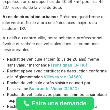
expertise sur une superficie de 40.58 km² pour les 45
337 résidents de la ville de Sete.
Axes de circulation urbains :
Présence quotidienne et
intervention fluide à proximité des axes majeurs du
secteur : D2.
Au-delà du centre-ville, notre acheteur professionnel
évalue et rachète des véhicules dans les communes
environnantes :
Rachat de véhicule ancien (plus de 20 ans) même
sans valeur marchande
Frontignan
(34110)
Rachat épave avec certificat de destruction conforme
à la réglementation
Villeveyrac
(34560)
Rachat de véhicule après sinistre couvert par
l'assurance
Balaruc-le-Vieux
(34540)
Rachat de véhicule avec paiement immédiat sur place
(espèces ou virement)
Bouzigues
(34140)
Faire une demande
Rachat de véhicule avec kilométrage inconnu ou