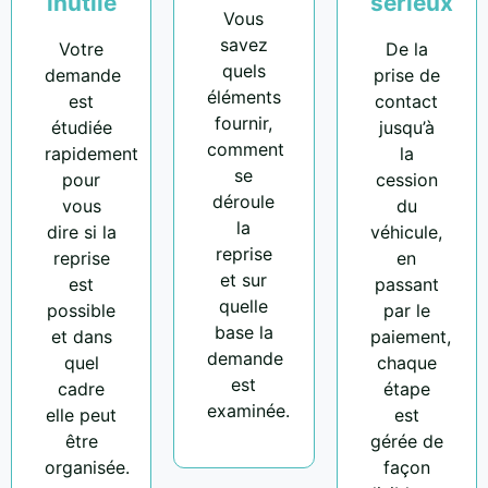
inutile
sérieux
Vous
savez
Votre
De la
quels
demande
prise de
éléments
est
contact
fournir,
étudiée
jusqu’à
comment
rapidement
la
se
pour
cession
déroule
vous
du
la
dire si la
véhicule,
reprise
reprise
en
et sur
est
passant
quelle
possible
par le
base la
et dans
paiement,
demande
quel
chaque
est
cadre
étape
examinée.
elle peut
est
être
gérée de
organisée.
façon