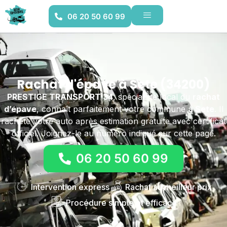
06 20 50 60 99
Rachat d'épave à Sete (34200)
PRESTIGE TRANSPORT 34
, spécialiste local du
rachat
d’épave
, connaît parfaitement votre commune
à Sete
. Il
rachète votre auto après estimation gratuite avec certificat
officiel. Joignez-le au numéro indiqué sur cette page.
06 20 50 60 99
Intervention express
Rachat au meilleur prix
Procédure simple et efficace