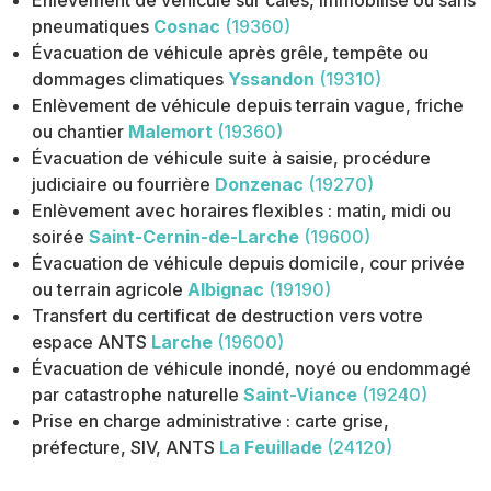
Enlèvement de véhicule sur cales, immobilisé ou sans
pneumatiques
Cosnac
(19360)
Évacuation de véhicule après grêle, tempête ou
dommages climatiques
Yssandon
(19310)
Enlèvement de véhicule depuis terrain vague, friche
ou chantier
Malemort
(19360)
Évacuation de véhicule suite à saisie, procédure
judiciaire ou fourrière
Donzenac
(19270)
Enlèvement avec horaires flexibles : matin, midi ou
soirée
Saint-Cernin-de-Larche
(19600)
Évacuation de véhicule depuis domicile, cour privée
ou terrain agricole
Albignac
(19190)
Transfert du certificat de destruction vers votre
espace ANTS
Larche
(19600)
Évacuation de véhicule inondé, noyé ou endommagé
par catastrophe naturelle
Saint-Viance
(19240)
Prise en charge administrative : carte grise,
préfecture, SIV, ANTS
La Feuillade
(24120)