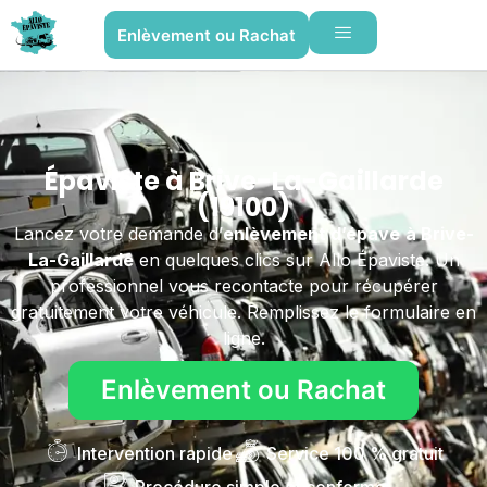
Enlèvement ou Rachat
Épaviste à Brive-La-Gaillarde
(19100)
Lancez votre demande d’
enlèvement d’épave
à Brive-
La-Gaillarde
en quelques clics sur Allo Épaviste. Un
professionnel vous recontacte pour récupérer
gratuitement votre véhicule. Remplissez le formulaire en
ligne.
Enlèvement ou Rachat
Intervention rapide
Service 100 % gratuit
Procédure simple et conforme