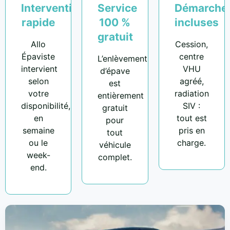
Intervention
Service
Démarche
rapide
100 %
incluses
gratuit
Allo
Cession,
Épaviste
centre
L’enlèvement
intervient
VHU
d’épave
selon
agréé,
est
votre
radiation
entièrement
disponibilité,
SIV :
gratuit
en
tout est
pour
semaine
pris en
tout
ou le
charge.
véhicule
week-
complet.
end.