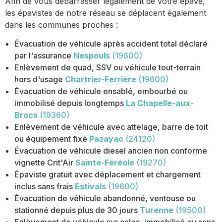
Afin de vous débarrasser légalement de votre épave,
les épavistes de notre réseau se déplacent également
dans les communes proches :
Évacuation de véhicule après accident total déclaré
par l'assurance
Nespouls
(19600)
Enlèvement de quad, SSV ou véhicule tout-terrain
hors d'usage
Chartrier-Ferrière
(19600)
Évacuation de véhicule ensablé, embourbé ou
immobilisé depuis longtemps
La Chapelle-aux-
Brocs
(19360)
Enlèvement de véhicule avec attelage, barre de toit
ou équipement fixé
Pazayac
(24120)
Évacuation de véhicule diesel ancien non conforme
vignette Crit'Air
Sainte-Féréole
(19270)
Épaviste gratuit avec déplacement et chargement
inclus sans frais
Estivals
(19600)
Évacuation de véhicule abandonné, ventouse ou
stationné depuis plus de 30 jours
Turenne
(19500)