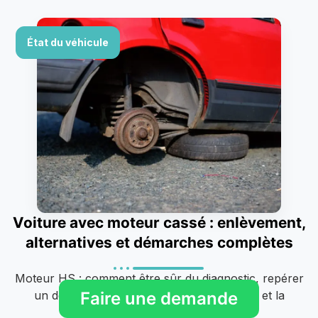
État du véhicule
Voiture avec moteur cassé : enlèvement,
alternatives et démarches complètes
Moteur HS : comment être sûr du diagnostic, repérer
Faire une demande
un devis abusif, les alternatives à la casse et la
procédure..