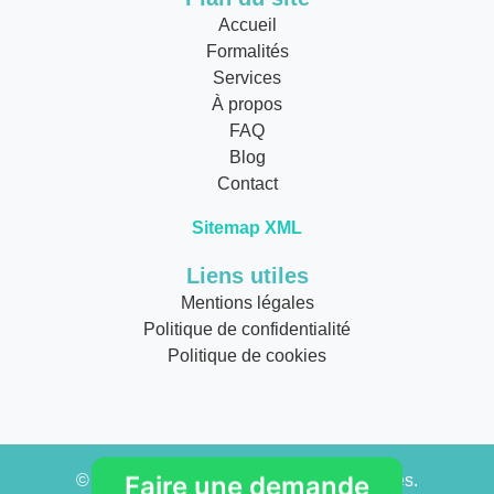
Accueil
Formalités
Services
À propos
FAQ
Blog
Contact
Sitemap XML
Liens utiles
Mentions légales
Politique de confidentialité
Politique de cookies
© 2026
Faire une demande
Allo Épaviste
. Tous droits réservés.