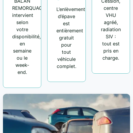
BALAN
Cession,
REMORQUAGE
centre
L’enlèvement
intervient
VHU
d’épave
selon
agréé,
est
votre
radiation
entièrement
disponibilité,
SIV :
gratuit
en
tout est
pour
semaine
pris en
tout
ou le
charge.
véhicule
week-
complet.
end.