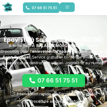
07 66 51 75 51
Épaviste à Saint-Raphael (83700)
À toute heure,
BALAN REMORQUAGE
est à votre
disposition pour l’
enlèvement d’épave
de votre véhicule
à
Saint-Raphael
. Service gratuit et conforme avec remise
du certificat de destruction officiel. Joignez-le au numéro
indiqué.
07 66 51 75 51
Intervention rapide
Service 100 % gratuit
Procédure simple et conforme