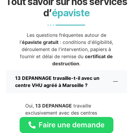
Tout savoir sur nos services
d’
épaviste
Les questions fréquentes autour de
l'
épaviste gratuit
: conditions d'éligibilité,
déroulement de l'intervention, papiers à
fournir et délai de remise du
certificat de
destruction
.
13 DEPANNAGE travaille-t-il avec un
centre VHU agréé à Marseille ?
Oui,
13 DEPANNAGE
travaille
exclusivement avec des centres
VHU agréés par la préfecture.
Faire une demande
C'est la seule voie légale pour la