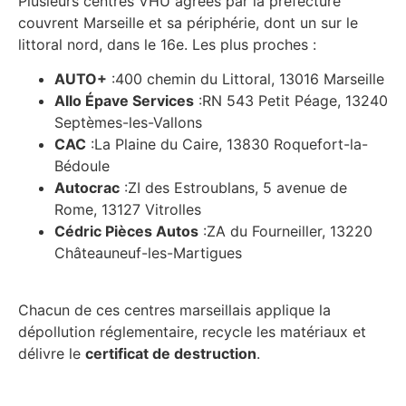
Plusieurs centres VHU agréés par la préfecture
couvrent Marseille et sa périphérie, dont un sur le
littoral nord, dans le 16e. Les plus proches :
AUTO+
:400 chemin du Littoral, 13016 Marseille
Allo Épave Services
:RN 543 Petit Péage, 13240
Septèmes-les-Vallons
CAC
:La Plaine du Caire, 13830 Roquefort-la-
Bédoule
Autocrac
:ZI des Estroublans, 5 avenue de
Rome, 13127 Vitrolles
Cédric Pièces Autos
:ZA du Fourneiller, 13220
Châteauneuf-les-Martigues
Chacun de ces centres marseillais applique la
dépollution réglementaire, recycle les matériaux et
délivre le
certificat de destruction
.