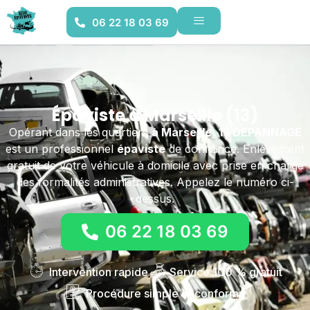
06 22 18 03 69
Épaviste à Marseille (13)
Opérant dans les quartiers
à Marseille
,
13 DEPANNAGE
est un professionnel
épaviste
de confiance. Enlèvement
gratuit de votre véhicule à domicile avec prise en charge
des formalités administratives. Appelez le numéro ci-
dessus.
06 22 18 03 69
Intervention rapide
Service 100 % gratuit
Procédure simple et conforme