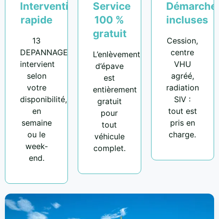
Intervention
Service
Démarche
rapide
100 %
incluses
gratuit
13
Cession,
DEPANNAGE
centre
L’enlèvement
intervient
VHU
d’épave
selon
agréé,
est
votre
radiation
entièrement
disponibilité,
SIV :
gratuit
en
tout est
pour
semaine
pris en
tout
ou le
charge.
véhicule
week-
complet.
end.