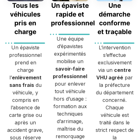
Tous les
Un épaviste
Une
véhicules
rapide et
démarche
pris en
professionnel
conforme
charge
et traçable
Une équipe
d’épavistes
Un épaviste
L’intervention
expérimentés
professionnel
s’effectue
mobilise un
prend en
exclusivement
savoir-faire
charge
via un
centre
professionnel
l’
enlèvement
VHU agréé
par
pour enlever
sans frais
du
la préfecture
tout véhicule
véhicule, y
du département
hors d’usage :
compris en
concerné.
formation aux
l’absence de
Chaque
techniques
carte grise ou
véhicule est
d’arrimage,
après un
traité dans le
maîtrise du
accident grave,
strict respect de
remorquage
sous réserve
la