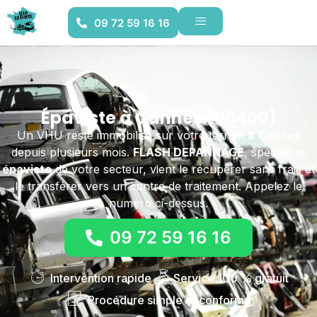
09 72 59 16 16
Épaviste à Cannes (06400)
Un VHU reste immobilisé sur votre terrain
à Cannes
depuis plusieurs mois.
FLASH DEPANNAGE
, spécialiste
épaviste
de votre secteur, vient le récupérer sans frais et
le transférer vers un centre de traitement. Appelez le
numéro ci-dessus.
09 72 59 16 16
Intervention rapide
Service 100 % gratuit
Procédure simple et conforme