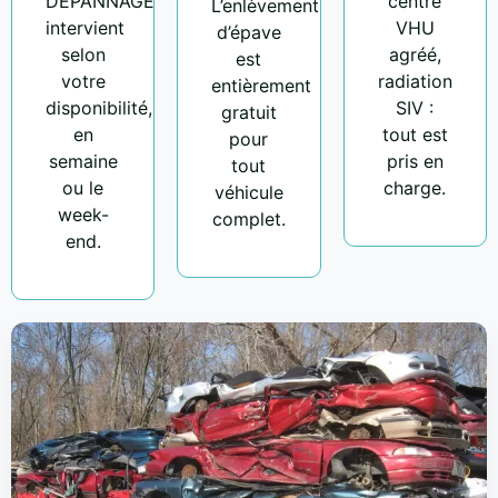
DEPANNAGE
centre
L’enlèvement
intervient
VHU
d’épave
selon
agréé,
est
votre
radiation
entièrement
disponibilité,
SIV :
gratuit
en
tout est
pour
semaine
pris en
tout
ou le
charge.
véhicule
week-
complet.
end.