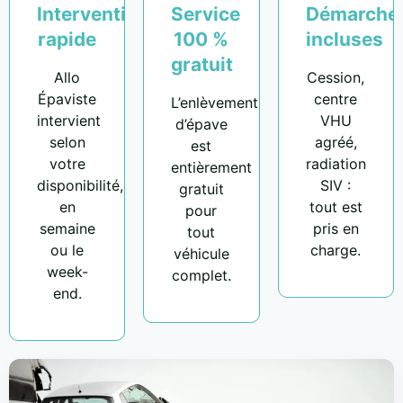
Intervention
Service
Démarche
rapide
100 %
incluses
gratuit
Allo
Cession,
Épaviste
centre
L’enlèvement
intervient
VHU
d’épave
selon
agréé,
est
votre
radiation
entièrement
disponibilité,
SIV :
gratuit
en
tout est
pour
semaine
pris en
tout
ou le
charge.
véhicule
week-
complet.
end.