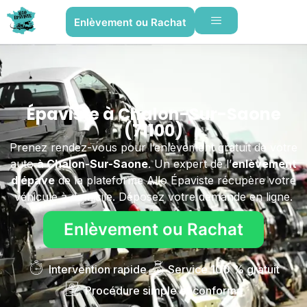
Enlèvement ou Rachat
Épaviste à Chalon-Sur-Saone
(71100)
Prenez rendez-vous pour l’enlèvement gratuit de votre
auto
à Chalon-Sur-Saone
. Un expert de l’
enlèvement
d’épave
de la plateforme Allo Épaviste récupère votre
véhicule à domicile. Déposez votre demande en ligne.
Enlèvement ou Rachat
Intervention rapide
Service 100 % gratuit
Procédure simple et conforme