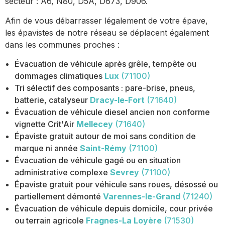
secteur : A6, N80, D5A, D673, D906.
Afin de vous débarrasser légalement de votre épave,
les épavistes de notre réseau se déplacent également
dans les communes proches :
Évacuation de véhicule après grêle, tempête ou
dommages climatiques
Lux
(71100)
Tri sélectif des composants : pare-brise, pneus,
batterie, catalyseur
Dracy-le-Fort
(71640)
Évacuation de véhicule diesel ancien non conforme
vignette Crit'Air
Mellecey
(71640)
Épaviste gratuit autour de moi sans condition de
marque ni année
Saint-Rémy
(71100)
Évacuation de véhicule gagé ou en situation
administrative complexe
Sevrey
(71100)
Épaviste gratuit pour véhicule sans roues, désossé ou
partiellement démonté
Varennes-le-Grand
(71240)
Évacuation de véhicule depuis domicile, cour privée
ou terrain agricole
Fragnes-La Loyère
(71530)