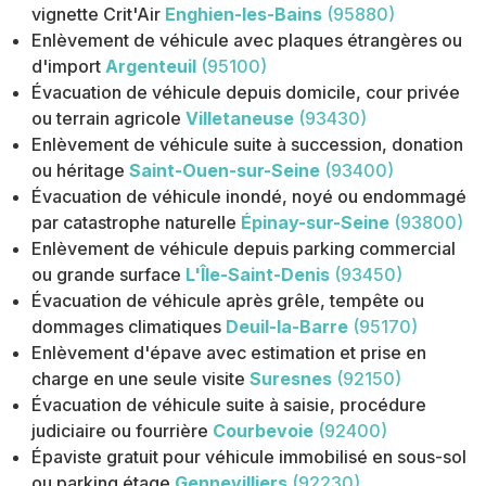
vignette Crit'Air
Enghien-les-Bains
(95880)
Enlèvement de véhicule avec plaques étrangères ou
d'import
Argenteuil
(95100)
Évacuation de véhicule depuis domicile, cour privée
ou terrain agricole
Villetaneuse
(93430)
Enlèvement de véhicule suite à succession, donation
ou héritage
Saint-Ouen-sur-Seine
(93400)
Évacuation de véhicule inondé, noyé ou endommagé
par catastrophe naturelle
Épinay-sur-Seine
(93800)
Enlèvement de véhicule depuis parking commercial
ou grande surface
L'Île-Saint-Denis
(93450)
Évacuation de véhicule après grêle, tempête ou
dommages climatiques
Deuil-la-Barre
(95170)
Enlèvement d'épave avec estimation et prise en
charge en une seule visite
Suresnes
(92150)
Évacuation de véhicule suite à saisie, procédure
judiciaire ou fourrière
Courbevoie
(92400)
Épaviste gratuit pour véhicule immobilisé en sous-sol
ou parking étage
Gennevilliers
(92230)