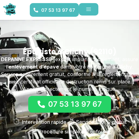
07 53 13 97 67
Épaviste à Clichy (92110)
DEPANNE EXPRESSE
, expert implanté localement, assure
l’
enlèvement d’épave
dans votre commune
à Clichy
.
Service entièrement gratuit, conforme à la réglementation,
avec certificat officiel de destruction remis sur place.
Appelez directement le numéro indiqué.
07 53 13 97 67
Intervention rapide
Service 100 % gratuit
Procédure simple et conforme