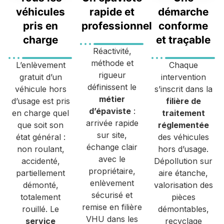
véhicules
rapide et
démarche
pris en
professionnel
conforme
charge
et traçable
Réactivité,
méthode et
L’enlèvement
Chaque
rigueur
gratuit d’un
intervention
définissent le
véhicule hors
s’inscrit dans la
métier
d’usage est pris
filière de
d’épaviste
:
en charge quel
traitement
arrivée rapide
que soit son
réglementée
sur site,
état général :
des véhicules
échange clair
non roulant,
hors d’usage.
avec le
accidenté,
Dépollution sur
propriétaire,
partiellement
aire étanche,
enlèvement
démonté,
valorisation des
sécurisé et
totalement
pièces
remise en filière
rouillé. Le
démontables,
VHU dans les
service
recyclage