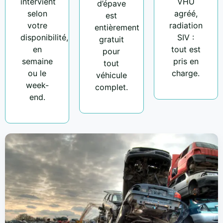
intervient
VHU
d’épave
selon
agréé,
est
votre
radiation
entièrement
disponibilité,
SIV :
gratuit
en
tout est
pour
semaine
pris en
tout
ou le
charge.
véhicule
week-
complet.
end.