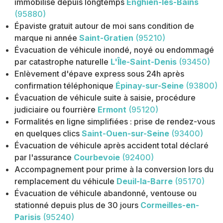
immobilisé depuis longtemps
Enghien-les-Bains
(95880)
Épaviste gratuit autour de moi sans condition de
marque ni année
Saint-Gratien
(95210)
Évacuation de véhicule inondé, noyé ou endommagé
par catastrophe naturelle
L'Île-Saint-Denis
(93450)
Enlèvement d'épave express sous 24h après
confirmation téléphonique
Épinay-sur-Seine
(93800)
Évacuation de véhicule suite à saisie, procédure
judiciaire ou fourrière
Ermont
(95120)
Formalités en ligne simplifiées : prise de rendez-vous
en quelques clics
Saint-Ouen-sur-Seine
(93400)
Évacuation de véhicule après accident total déclaré
par l'assurance
Courbevoie
(92400)
Accompagnement pour prime à la conversion lors du
remplacement du véhicule
Deuil-la-Barre
(95170)
Évacuation de véhicule abandonné, ventouse ou
stationné depuis plus de 30 jours
Cormeilles-en-
Parisis
(95240)