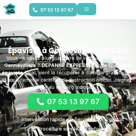
07 53 13 97 67
Épaviste à Gennevilliers (92230)
Vous ne savez plus quoi faire de votre épave garée
à
Gennevilliers
?
DEPANNE EXPRESSE
, votre spécialiste
épaviste
local, vient la récupérer à domicile gratuitement
et vous remet le certificat de destruction officiel. Joignez-
le au numéro indiqué.
07 53 13 97 67
Intervention rapide
Service 100 % gratuit
Procédure simple et conforme