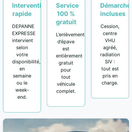
Intervention
Service
Démarche
rapide
100 %
incluses
gratuit
DEPANNE
Cession,
EXPRESSE
centre
L’enlèvement
intervient
VHU
d’épave
selon
agréé,
est
votre
radiation
entièrement
disponibilité,
SIV :
gratuit
en
tout est
pour
semaine
pris en
tout
ou le
charge.
véhicule
week-
complet.
end.