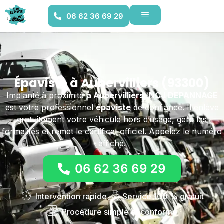
06 62 36 69 29
Épaviste à Aubervilliers (93300)
Implanté à proximité
à Aubervilliers
,
NCJ DEPANNAGE
est votre professionnel
épaviste
de confiance. Il enlève
gratuitement votre véhicule hors d’usage, gère les
formalités et remet le certificat officiel. Appelez le numéro
affiché.
06 62 36 69 29
Intervention rapide
Service 100 % gratuit
Procédure simple et conforme