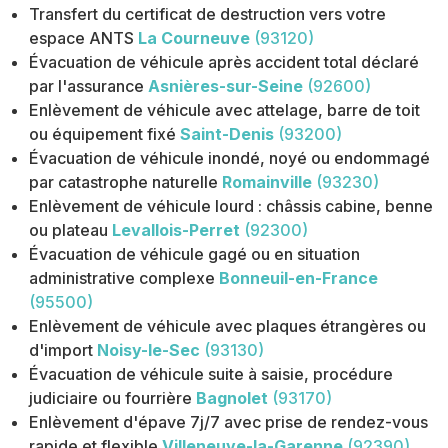
Transfert du certificat de destruction vers votre
espace ANTS
La Courneuve
(93120)
Évacuation de véhicule après accident total déclaré
par l'assurance
Asnières-sur-Seine
(92600)
Enlèvement de véhicule avec attelage, barre de toit
ou équipement fixé
Saint-Denis
(93200)
Évacuation de véhicule inondé, noyé ou endommagé
par catastrophe naturelle
Romainville
(93230)
Enlèvement de véhicule lourd : châssis cabine, benne
ou plateau
Levallois-Perret
(92300)
Évacuation de véhicule gagé ou en situation
administrative complexe
Bonneuil-en-France
(95500)
Enlèvement de véhicule avec plaques étrangères ou
d'import
Noisy-le-Sec
(93130)
Évacuation de véhicule suite à saisie, procédure
judiciaire ou fourrière
Bagnolet
(93170)
Enlèvement d'épave 7j/7 avec prise de rendez-vous
rapide et flexible
Villeneuve-la-Garenne
(92390)