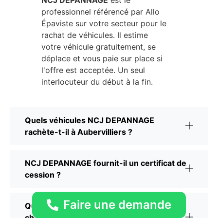
professionnel référencé par Allo
Épaviste sur votre secteur pour le
rachat de véhicules. Il estime
votre véhicule gratuitement, se
déplace et vous paie sur place si
l'offre est acceptée. Un seul
interlocuteur du début à la fin.
Quels véhicules NCJ DEPANNAGE
rachète-t-il à Aubervilliers ?
NCJ DEPANNAGE fournit-il un certificat de
cession ?
Faire une demande
Que devient le véhicule une fois pris en
charge par NCJ DEPANNAGE à