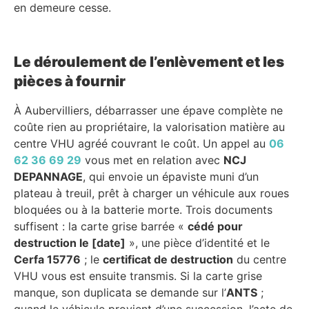
en demeure cesse.
Le déroulement de l’enlèvement et les
pièces à fournir
À Aubervilliers, débarrasser une épave complète ne
coûte rien au propriétaire, la valorisation matière au
centre VHU agréé couvrant le coût. Un appel au
06
62 36 69 29
vous met en relation avec
NCJ
DEPANNAGE
, qui envoie un épaviste muni d’un
plateau à treuil, prêt à charger un véhicule aux roues
bloquées ou à la batterie morte. Trois documents
suffisent : la carte grise barrée «
cédé pour
destruction le [date]
», une pièce d’identité et le
Cerfa 15776
; le
certificat de destruction
du centre
VHU vous est ensuite transmis. Si la carte grise
manque, son duplicata se demande sur l’
ANTS
;
quand le véhicule provient d’une succession, l’acte de