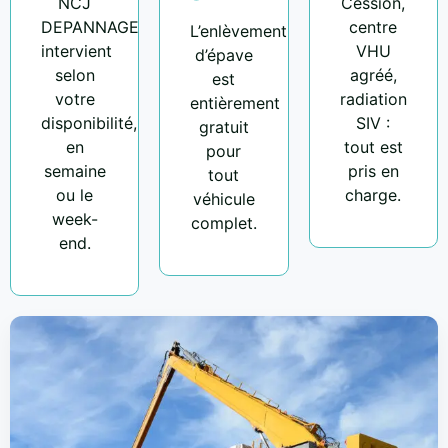
NCJ
Cession,
DEPANNAGE
centre
L’enlèvement
intervient
VHU
d’épave
selon
agréé,
est
votre
radiation
entièrement
disponibilité,
SIV :
gratuit
en
tout est
pour
semaine
pris en
tout
ou le
charge.
véhicule
week-
complet.
end.