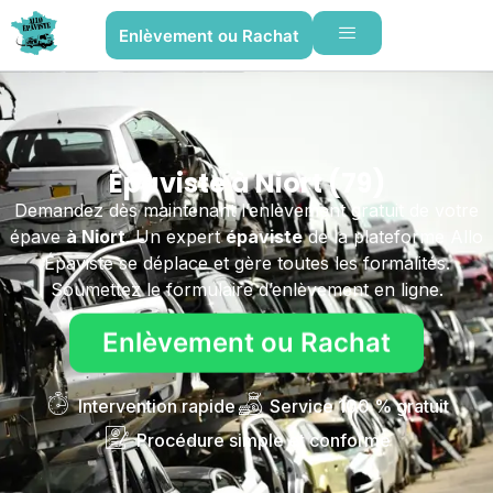
Enlèvement ou Rachat
Épaviste à Niort (79)
Demandez dès maintenant l’enlèvement gratuit de votre
épave
à Niort
. Un expert
épaviste
de la plateforme Allo
Épaviste se déplace et gère toutes les formalités.
Soumettez le formulaire d’enlèvement en ligne.
Enlèvement ou Rachat
Intervention rapide
Service 100 % gratuit
Procédure simple et conforme