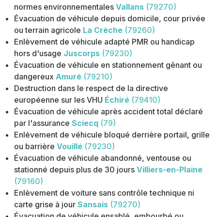
normes environnementales
Vallans
(79270)
Évacuation de véhicule depuis domicile, cour privée
ou terrain agricole
La Crèche
(79260)
Enlèvement de véhicule adapté PMR ou handicap
hors d'usage
Juscorps
(79230)
Évacuation de véhicule en stationnement gênant ou
dangereux
Amuré
(79210)
Destruction dans le respect de la directive
européenne sur les VHU
Échiré
(79410)
Évacuation de véhicule après accident total déclaré
par l'assurance
Sciecq
(79)
Enlèvement de véhicule bloqué derrière portail, grille
ou barrière
Vouillé
(79230)
Évacuation de véhicule abandonné, ventouse ou
stationné depuis plus de 30 jours
Villiers-en-Plaine
(79160)
Enlèvement de voiture sans contrôle technique ni
carte grise à jour
Sansais
(79270)
Évacuation de véhicule ensablé, embourbé ou