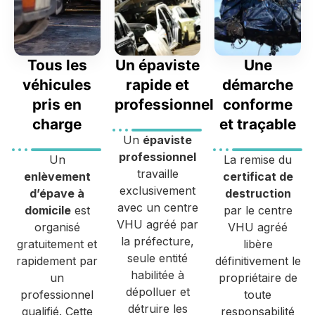
Tous les
Un épaviste
Une
véhicules
rapide et
démarche
pris en
professionnel
conforme
charge
et traçable
Un
épaviste
professionnel
Un
La remise du
travaille
enlèvement
certificat de
exclusivement
d’épave à
destruction
avec un centre
domicile
est
par le centre
VHU agréé par
organisé
VHU agréé
la préfecture,
gratuitement et
libère
seule entité
rapidement par
définitivement le
habilitée à
un
propriétaire de
dépolluer et
professionnel
toute
détruire les
qualifié. Cette
responsabilité