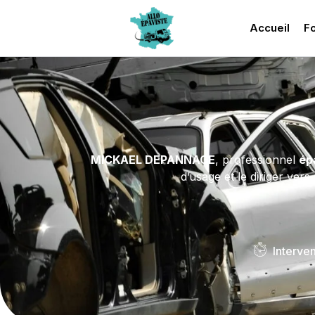
Accueil
Fo
MICKAEL DEPANNAGE
, professionnel
ép
d’usage et le diriger ver
Interve