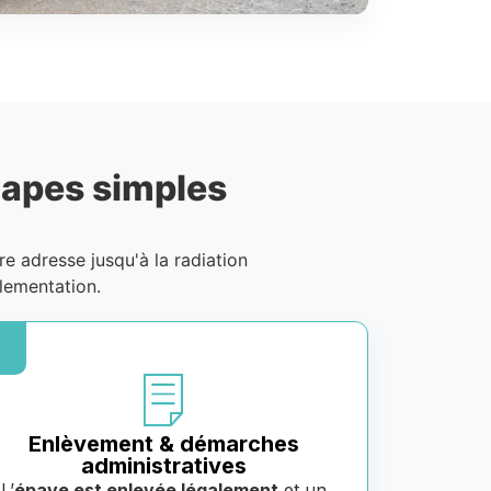
tapes simples
tre adresse jusqu'à la radiation
lementation.
Enlèvement & démarches
administratives
L’
épave est enlevée légalement
et un