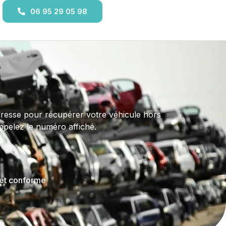
06 95 29 05 98
)
adresse pour récupérer votre véhicule hors
Appelez le numéro affiché.
 et conforme