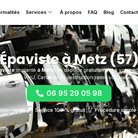
rmalités
Services
À propos
FAQ
Blog
Contact
Épaviste à Metz (57
aviste
implanté
à Metz
, se déplace gratuitement à votre 
s un centre VHU. Certificat de destruction remis sur place. 
06 95 29 05 98
ntion rapide
Service 100 % gratuit
Procédure simple