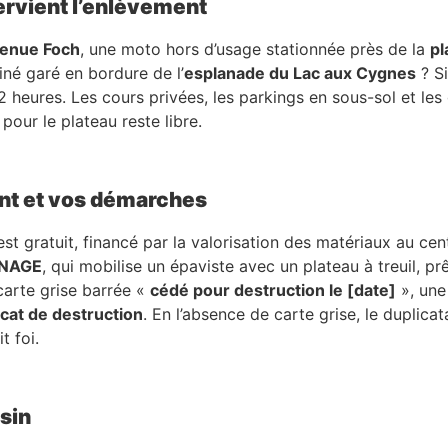
ervient l’enlèvement
enue Foch
, une moto hors d’usage stationnée près de la
pl
iné garé en bordure de l’
esplanade du Lac aux Cygnes
? Si
 72 heures. Les cours privées, les parkings en sous-sol et l
pour le plateau reste libre.
nt et vos démarches
st gratuit, financé par la valorisation des matériaux au c
NNAGE
, qui mobilise un épaviste avec un plateau à treuil, p
carte grise barrée «
cédé pour destruction le [date]
», une 
icat de destruction
. En l’absence de carte grise, le duplica
t foi.
sin