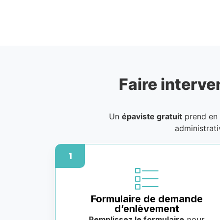
Faire interve
Un
épaviste gratuit
prend en 
administrat
1
Formulaire de demande
d’enlèvement
Remplissez le formulaire
pour