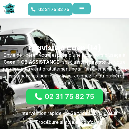
02 31 75 82 75
Épaviste à Caen (14)
Envie de libérer votre espace d’une auto hors d’usage
à
Caen
?
GB ASSISTANCE
, spécialiste
épaviste
de votre
quartier, intervient gratuitement pour l’enlèvement et gère
les démarches administratives. Joignez-le au numéro
indiqué.
02 31 75 82 75
Intervention rapide
Service 100 % gratuit
Procédure simple et conforme