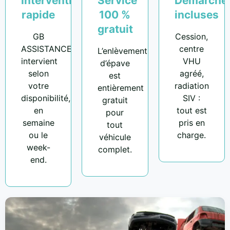
Intervention
Service
Démarche
rapide
100 %
incluses
gratuit
GB
Cession,
ASSISTANCE
centre
L’enlèvement
intervient
VHU
d’épave
selon
agréé,
est
votre
radiation
entièrement
disponibilité,
SIV :
gratuit
en
tout est
pour
semaine
pris en
tout
ou le
charge.
véhicule
week-
complet.
end.