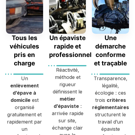
Tous les
Un épaviste
Une
véhicules
rapide et
démarche
pris en
professionnel
conforme
charge
et traçable
Réactivité,
méthode et
Un
Transparence,
rigueur
enlèvement
légalité,
définissent le
d’épave à
écologie : ces
métier
domicile
est
trois
critères
d’épaviste
:
organisé
réglementaires
arrivée rapide
gratuitement et
structurent le
sur site,
rapidement par
travail d’un
échange clair
un
épaviste