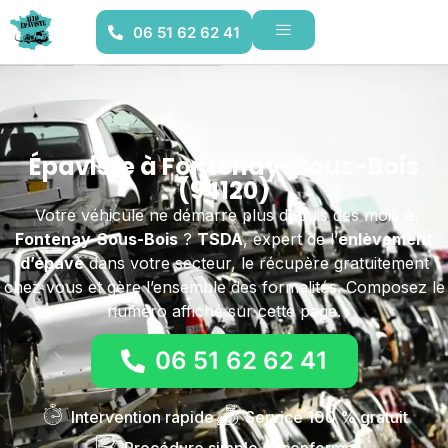
06 51 62 62 41
Épaviste à Fontenay-Sous-Bois
(94120)
Votre véhicule ne démarre plus depuis des mois
à
Fontenay-Sous-Bois
?
TSDA
, expert de l’
enlèvement
d’épave
dans votre secteur, le récupère gratuitement
chez vous et gère l’ensemble des formalités. Composez le
numéro affiché sur cette page.
06 51 62 62 41
Intervention rapide
Service 100 % gratuit
Procédure simple et conforme