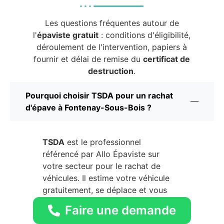
Les questions fréquentes autour de
l'
épaviste gratuit
: conditions d'éligibilité,
déroulement de l'intervention, papiers à
fournir et délai de remise du
certificat de
destruction
.
Pourquoi choisir TSDA pour un rachat
d'épave à Fontenay-Sous-Bois ?
TSDA
est le professionnel
référencé par Allo Épaviste sur
votre secteur pour le rachat de
véhicules. Il estime votre véhicule
gratuitement, se déplace et vous
paie sur place si l'offre est
Faire une demande
acceptée. Un seul interlocuteur