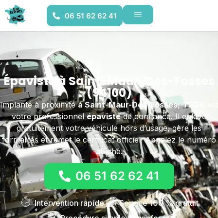
06 51 62 62 41
Épaviste à Saint-Maur-Des-Fosses
(94100)
Implanté à proximité
à Saint-Maur-Des-Fosses
,
TSDA
est
votre professionnel
épaviste
de confiance. Il enlève
gratuitement votre véhicule hors d’usage, gère les
formalités et remet le certificat officiel. Appelez le numéro
affiché.
06 51 62 62 41
Intervention rapide
Service 100 % gratuit
Procédure simple et conforme