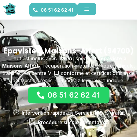
06 51 62 62 41
Épaviste à Maisons-Alfort (94700)
Tout est inclus avec
TSDA
, spécialiste
épaviste
à
Maisons-Alfort
: récupération gratuite de votre véhicule,
transfert en centre VHU conforme et certificat officiel de
destruction remis. Composez le numéro indiqué.
06 51 62 62 41
Intervention rapide
Service 100 % gratuit
Procédure simple et conforme