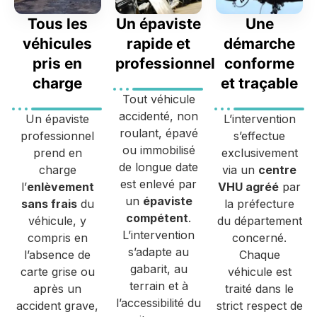
Tous les
Un épaviste
Une
véhicules
rapide et
démarche
pris en
professionnel
conforme
charge
et traçable
Tout véhicule
accidenté, non
Un épaviste
L’intervention
roulant, épavé
professionnel
s’effectue
ou immobilisé
prend en
exclusivement
de longue date
charge
via un
centre
est enlevé par
l’
enlèvement
VHU agréé
par
un
épaviste
sans frais
du
la préfecture
compétent
.
véhicule, y
du département
L’intervention
compris en
concerné.
s’adapte au
l’absence de
Chaque
gabarit, au
carte grise ou
véhicule est
terrain et à
après un
traité dans le
l’accessibilité du
accident grave,
strict respect de