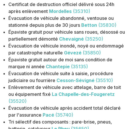
Certificat de destruction officiel délivré sous 24h
après enlèvement
Mordelles
(35310)
Évacuation de véhicule abandonné, ventouse ou
stationné depuis plus de 30 jours
Betton
(35830)
Épaviste gratuit pour véhicule sans roues, désossé ou
partiellement démonté
Chevaigné
(35250)
Évacuation de véhicule inondé, noyé ou endommagé
par catastrophe naturelle
Gévezé
(35850)
Épaviste gratuit autour de moi sans condition de
marque ni année
Chantepie
(35135)
Évacuation de véhicule suite à saisie, procédure
judiciaire ou fourrière
Cesson-Sévigné
(35510)
Enlèvement de véhicule avec attelage, barre de toit
ou équipement fixé
La Chapelle-des-Fougeretz
(35520)
Évacuation de véhicule après accident total déclaré
par l'assurance
Pacé
(35740)
Tri sélectif des composants : pare-brise, pneus,
batterie, catalyseur
Le Rheu
(35650)