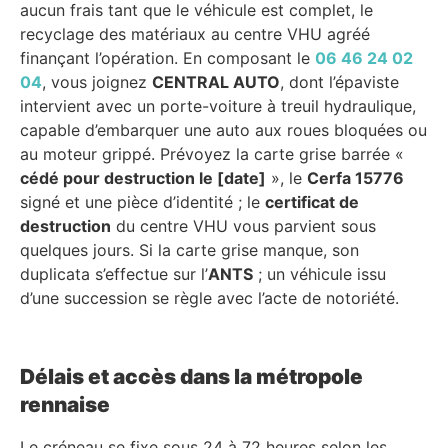
aucun frais tant que le véhicule est complet, le
recyclage des matériaux au centre VHU agréé
finançant l’opération. En composant le
06 46 24 02
04
, vous joignez
CENTRAL AUTO
, dont l’épaviste
intervient avec un porte-voiture à treuil hydraulique,
capable d’embarquer une auto aux roues bloquées ou
au moteur grippé. Prévoyez la carte grise barrée «
cédé pour destruction le [date]
», le
Cerfa 15776
signé et une pièce d’identité ; le
certificat de
destruction
du centre VHU vous parvient sous
quelques jours. Si la carte grise manque, son
duplicata s’effectue sur l’
ANTS
; un véhicule issu
d’une succession se règle avec l’acte de notoriété.
Délais et accès dans la métropole
rennaise
Le créneau se fixe sous 24 à 72 heures selon les