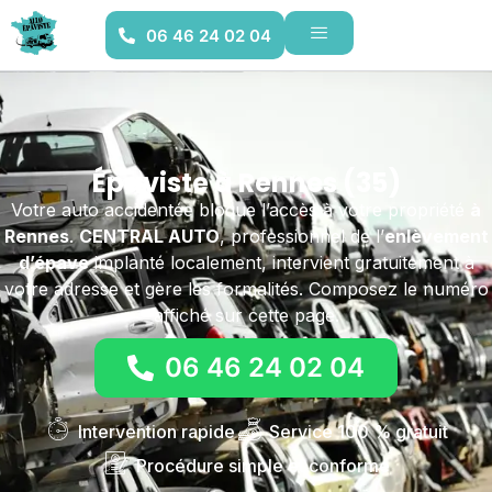
06 46 24 02 04
Épaviste à Rennes (35)
Votre auto accidentée bloque l’accès à votre propriété
à
Rennes
.
CENTRAL AUTO
, professionnel de l’
enlèvement
d’épave
implanté localement, intervient gratuitement à
votre adresse et gère les formalités. Composez le numéro
affiché sur cette page.
06 46 24 02 04
Intervention rapide
Service 100 % gratuit
Procédure simple et conforme