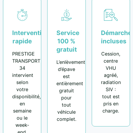
Intervention
Service
Démarche
rapide
100 %
incluses
gratuit
PRESTIGE
Cession,
TRANSPORT
centre
L’enlèvement
34
VHU
d’épave
intervient
agréé,
est
selon
radiation
entièrement
votre
SIV :
gratuit
disponibilité,
tout est
pour
en
pris en
tout
semaine
charge.
véhicule
ou le
complet.
week-
end.