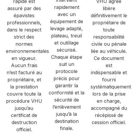
intervient
rapide est
VHU agréé
rapidement
assuré par des
libère
avec un
épavistes
définitivement le
équipement de
professionnels,
propriétaire de
levage adapté,
dans le respect
toute
plateau, treuil
strict des
responsabilité
et outillage
normes
civile ou pénale
sécurisé.
environnementales
liée au véhicule.
Chaque étape
en vigueur.
Ce document
suit un
Aucun frais
est
protocole
n’est facturé au
indispensable et
précis pour
propriétaire, et
fourni
garantir la
la prestation
systématiquement
conformité et la
couvre toute la
lors de la prise
sécurité de
procédure VHU
en charge,
l’enlèvement
jusqu’au
accompagné du
jusqu’à la
certificat de
récépissé de
destination
destruction
cession officiel.
finale.
officiel.