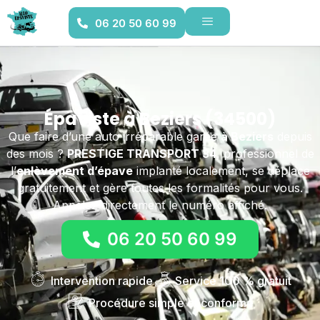
06 20 50 60 99
Épaviste à Beziers (34500)
Que faire d’une auto irréparable garée
à Beziers
depuis
des mois ?
PRESTIGE TRANSPORT 34
, professionnel de
l’
enlèvement d’épave
implanté localement, se déplace
gratuitement et gère toutes les formalités pour vous.
Appelez directement le numéro affiché.
06 20 50 60 99
Intervention rapide
Service 100 % gratuit
Procédure simple et conforme