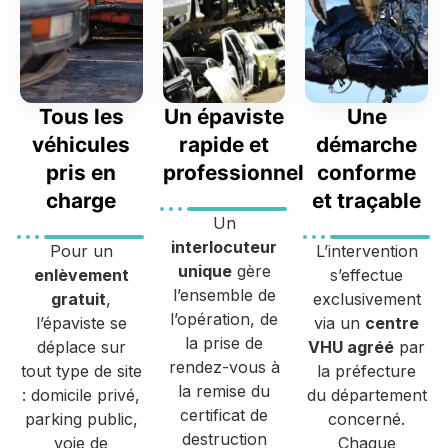
Tous les
Un épaviste
Une
véhicules
rapide et
démarche
pris en
professionnel
conforme
charge
et traçable
Un
interlocuteur
Pour un
L’intervention
unique
gère
enlèvement
s’effectue
l’ensemble de
gratuit
,
exclusivement
l’opération, de
l’épaviste se
via un
centre
la prise de
déplace sur
VHU agréé
par
rendez-vous à
tout type de site
la préfecture
la remise du
: domicile privé,
du département
certificat de
parking public,
concerné.
destruction
voie de
Chaque