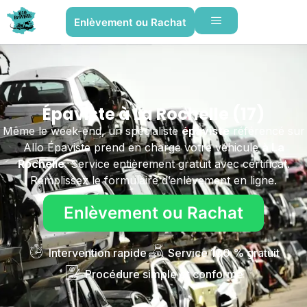
Enlèvement ou Rachat
Épaviste à La Rochelle (17)
Même le week-end, un spécialiste
épaviste
référencé sur
Allo Épaviste prend en charge votre véhicule
à La
Rochelle
. Service entièrement gratuit avec certificat.
Remplissez le formulaire d’enlèvement en ligne.
Enlèvement ou Rachat
Intervention rapide
Service 100 % gratuit
Procédure simple et conforme