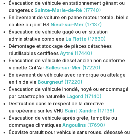
Évacuation de véhicule en stationnement gênant ou
dangereux
Sainte-Marie-de-Ré
(17740)
Enlèvement de voiture en panne moteur totale, bielle
coulée ou joint HS
Nieul-sur-Mer
(17137)
Évacuation de véhicule gagé ou en situation
administrative complexe
La Flotte
(17630)
Démontage et stockage de pièces détachées
réutilisables certifiées
Aytré
(17440)
Évacuation de véhicule diesel ancien non conforme
vignette Crit'Air
Salles-sur-Mer
(17220)
Enlèvement de véhicule avec remorque ou attelage
en fin de vie
Bourgneuf
(17220)
Évacuation de véhicule inondé, noyé ou endommagé
par catastrophe naturelle
Lagord
(17140)
Destruction dans le respect de la directive
européenne sur les VHU
Saint-Xandre
(17138)
Évacuation de véhicule après grêle, tempête ou
dommages climatiques
Angoulins
(17690)
Épaviste gratuit pour véhicule sans roues, désossé ou