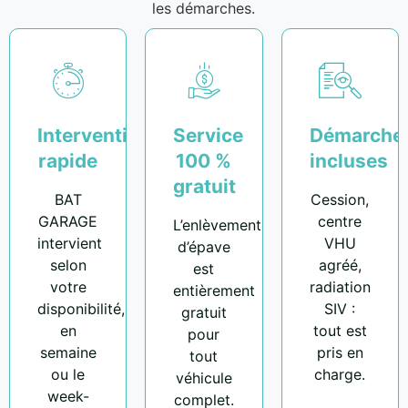
les démarches.
Intervention
Service
Démarche
rapide
100 %
incluses
gratuit
BAT
Cession,
GARAGE
centre
L’enlèvement
intervient
VHU
d’épave
selon
agréé,
est
votre
radiation
entièrement
disponibilité,
SIV :
gratuit
en
tout est
pour
semaine
pris en
tout
ou le
charge.
véhicule
week-
complet.