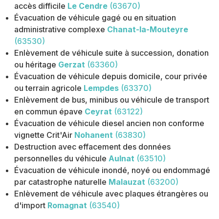
accès difficile
Le Cendre
(63670)
Évacuation de véhicule gagé ou en situation
administrative complexe
Chanat-la-Mouteyre
(63530)
Enlèvement de véhicule suite à succession, donation
ou héritage
Gerzat
(63360)
Évacuation de véhicule depuis domicile, cour privée
ou terrain agricole
Lempdes
(63370)
Enlèvement de bus, minibus ou véhicule de transport
en commun épave
Ceyrat
(63122)
Évacuation de véhicule diesel ancien non conforme
vignette Crit'Air
Nohanent
(63830)
Destruction avec effacement des données
personnelles du véhicule
Aulnat
(63510)
Évacuation de véhicule inondé, noyé ou endommagé
par catastrophe naturelle
Malauzat
(63200)
Enlèvement de véhicule avec plaques étrangères ou
d'import
Romagnat
(63540)