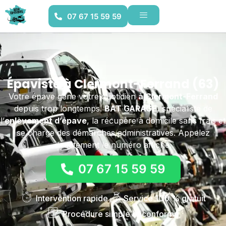
07 67 15 59 59
Épaviste à Clermont-Ferrand (63)
Votre épave gêne votre quotidien
à Clermont-Ferrand
depuis trop longtemps.
BAT GARAGE
, spécialiste de
l’
enlèvement d’épave
, la récupère à domicile sans frais et
se charge des démarches administratives. Appelez
directement le numéro affiché.
07 67 15 59 59
Intervention rapide
Service 100 % gratuit
Procédure simple et conforme