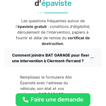
d’
épaviste
Les questions fréquentes autour de
l'
épaviste gratuit
: conditions d'éligibilité,
déroulement de l'intervention, papiers à
fournir et délai de remise du
certificat de
destruction
.
Comment joindre BAT GARAGE pour fixer
une intervention à Clermont-Ferrand ?
Remplissez le formulaire Allo
Épaviste avec l'adresse du
véhicule, son état et vos
créneaux.
BAT GARAGE
vous
Faire une demande
rappelle directement pour
confirmer l'intervention. Aucune