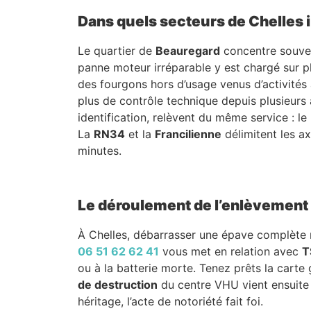
Dans quels secteurs de Chelles 
Le quartier de
Beauregard
concentre souven
panne moteur irréparable y est chargé sur p
des fourgons hors d’usage venus d’activités a
plus de contrôle technique depuis plusieur
identification, relèvent du même service : le
La
RN34
et la
Francilienne
délimitent les a
minutes.
Le déroulement de l’enlèvement e
À Chelles, débarrasser une épave complète n
06 51 62 62 41
vous met en relation avec
T
ou à la batterie morte. Tenez prêts la carte
de destruction
du centre VHU vient ensuite r
héritage, l’acte de notoriété fait foi.