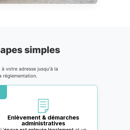
tapes simples
t à votre adresse jusqu'à la
a réglementation.
Enlèvement & démarches
administratives
L’
épave est enlevée légalement
et un