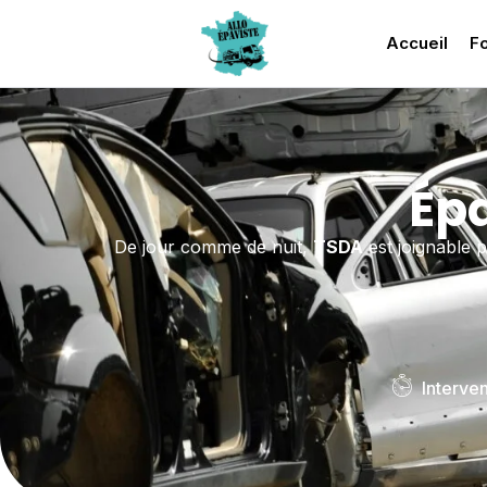
Accueil
Fo
Épa
De jour comme de nuit,
TSDA
est joignable p
Interve