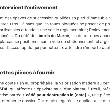
intervient l’enlèvement
t des épaves de succession oubliées en pied d’immeuble : un
lateau treuillé sans que les roues bloquées ne posent de p
rtisanales attendent une sortie réglementaire ; l’enlèvement
s années. Du côté des
bords de Marne
, les deux-roues aba
 plateau se positionne sur la voie de stationnement, charge l
xes d’accès rapide qui permettent d’atteindre n’importe que
t les pièces à fournir
e coûte rien au propriétaire, la valorisation matière au ce
SDA
, qui affecte un épaviste muni d’un plateau à treuil, pr
 grise barrée «
cédé pour destruction le [date]
», une pièce 
efermer le dossier. Carte grise égarée, le duplicata se dem