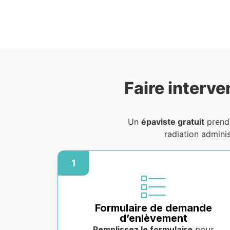
Faire interve
Un
épaviste gratuit
prend 
radiation admini
1
Formulaire de demande
d’enlèvement
Remplissez le formulaire
pour