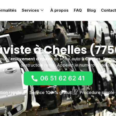
rmalités
Services
À propos
FAQ
Blog
Contact
viste à Chelles (77
our l’
enlèvement d’épave
de votre auto
à Chelles
. Récupé
officiel de destruction remis. Appelez le numéro ci-dessus.
06 51 62 62 41
ntion rapide
Service 100 % gratuit
Procédure simple