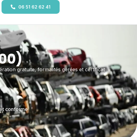
06 51 62 62 41
500)
ration gratuite, formalités gérées et certificat
 et conforme