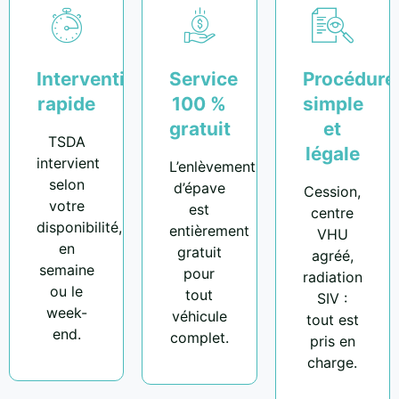
Intervention
Service
Procédure
rapide
100 %
simple
gratuit
et
TSDA
légale
intervient
L’enlèvement
selon
d’épave
Cession,
votre
est
centre
disponibilité,
entièrement
VHU
en
gratuit
agréé,
semaine
pour
radiation
ou le
tout
SIV :
week-
véhicule
tout est
end.
complet.
pris en
charge.