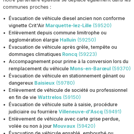
communes proches :
Évacuation de véhicule diesel ancien non conforme
vignette Crit'Air
Marquette-lez-Lille
(59520)
Enlèvement depuis commune limitrophe ou
agglomération élargie
Halluin
(59250)
Évacuation de véhicule après grêle, tempête ou
dommages climatiques
Roncq
(59223)
Accompagnement pour prime à la conversion lors du
remplacement du véhicule
Mons-en-Barœul
(59370)
Évacuation de véhicule en stationnement gênant ou
dangereux
Baisieux
(59780)
Enlèvement de véhicule de société ou professionnel
en fin de vie
Wattrelos
(59150)
Évacuation de véhicule suite à saisie, procédure
judiciaire ou fourrière
Villeneuve-d'Ascq
(59491)
Enlèvement de véhicule avec carte grise perdue,
volée ou non à jour
Mouvaux
(59420)
Évacuation de véhicule ensablé, embourbé ou