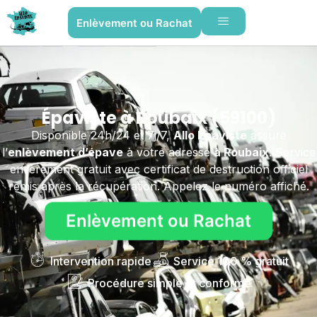
Enlèvement ou Rachat
Épaviste à Roubaix (59100)
Disponible 24h/24 et 7j/7,
Allo Épaviste
assure
l’
enlèvement d’épave
à votre adresse
à Roubaix
. Service
entièrement gratuit avec certificat de destruction officiel
remis après la récupération. Appelez le numéro affiché.
Enlèvement ou Rachat
Intervention rapide
Service 100 % gratuit
Procédure simple et conforme