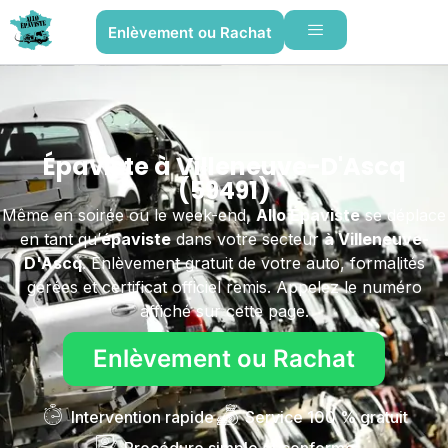
Enlèvement ou Rachat
Épaviste à Villeneuve-D'Ascq
(59491)
Même en soirée ou le week-end,
Allo Épaviste
se déplace
en tant qu’
épaviste
dans votre secteur
à Villeneuve-
D'Ascq
. Enlèvement gratuit de votre auto, formalités
gérées et certificat officiel remis. Appelez le numéro
affiché sur cette page.
Enlèvement ou Rachat
Intervention rapide
Service 100 % gratuit
Procédure simple et conforme