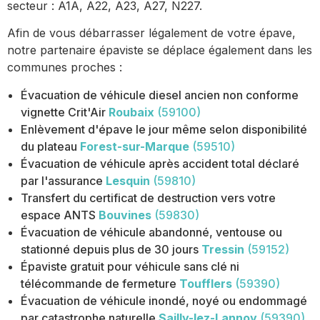
secteur : A1A, A22, A23, A27, N227.
Afin de vous débarrasser légalement de votre épave,
notre partenaire épaviste se déplace également dans les
communes proches :
Évacuation de véhicule diesel ancien non conforme
vignette Crit'Air
Roubaix
(59100)
Enlèvement d'épave le jour même selon disponibilité
du plateau
Forest-sur-Marque
(59510)
Évacuation de véhicule après accident total déclaré
par l'assurance
Lesquin
(59810)
Transfert du certificat de destruction vers votre
espace ANTS
Bouvines
(59830)
Évacuation de véhicule abandonné, ventouse ou
stationné depuis plus de 30 jours
Tressin
(59152)
Épaviste gratuit pour véhicule sans clé ni
télécommande de fermeture
Toufflers
(59390)
Évacuation de véhicule inondé, noyé ou endommagé
par catastrophe naturelle
Sailly-lez-Lannoy
(59390)