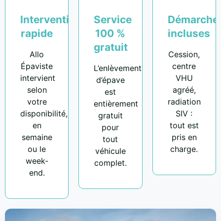
Intervention
Service
Démarche
rapide
100 %
incluses
gratuit
Allo
Cession,
Épaviste
centre
L’enlèvement
intervient
VHU
d’épave
selon
agréé,
est
votre
radiation
entièrement
disponibilité,
SIV :
gratuit
en
tout est
pour
semaine
pris en
tout
ou le
charge.
véhicule
week-
complet.
end.