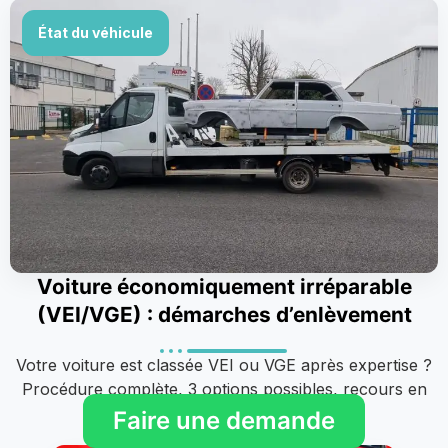
État du véhicule
Voiture économiquement irréparable
(VEI/VGE) : démarches d’enlèvement
Votre voiture est classée VEI ou VGE après expertise ?
Procédure complète, 3 options possibles, recours en
cas de contestation...
Faire une demande