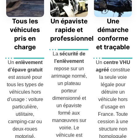
Tous les
Un épaviste
Une
véhicules
rapide et
démarche
pris en
professionnel
conforme
charge
et traçable
La
sécurité de
l’enlèvement
Un
enlèvement
Un
centre VHU
repose sur un
d’épave gratuit
agréé
constitue
arrimage normé,
est assuré pour
la seule voie
un plateau
tous les types de
légale pour
porteur
véhicules hors
détruire un
dimensionné et
d’usage : voiture
véhicule hors
un épaviste
particulière,
d’usage en
formé aux
utilitaire,
France. Toute
manœuvres sur
camping-car ou
cession à une
voirie. Le
deux-roues
structure non
véhicule est
motorisé.
homologuée