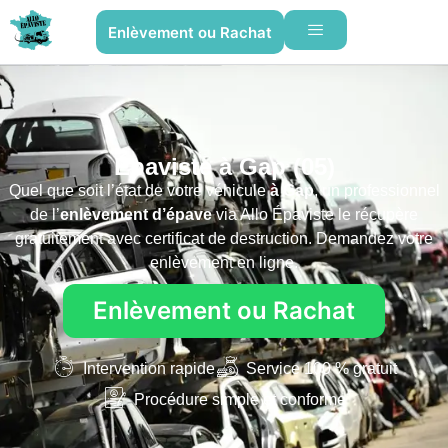
Enlèvement ou Rachat
Épaviste à Gap (05)
Quel que soit l’état de votre véhicule
à Gap
, un professionnel
de l’
enlèvement d’épave
via Allo Épaviste le récupère
gratuitement avec certificat de destruction. Demandez votre
enlèvement en ligne.
Enlèvement ou Rachat
Intervention rapide
Service 100 % gratuit
Procédure simple et conforme