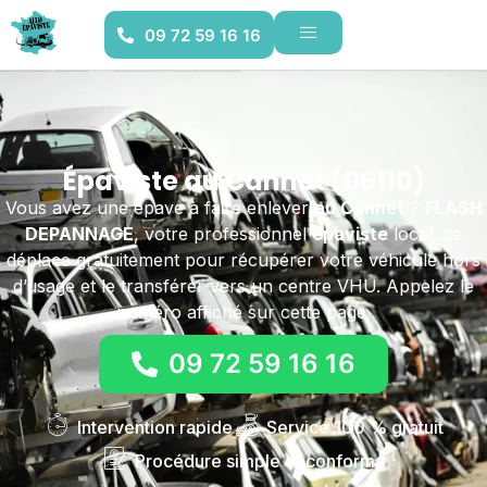
09 72 59 16 16
Épaviste au Cannet (06110)
Vous avez une épave à faire enlever
au Cannet
?
FLASH
DEPANNAGE
, votre professionnel
épaviste
local, se
déplace gratuitement pour récupérer votre véhicule hors
d’usage et le transférer vers un centre VHU. Appelez le
numéro affiché sur cette page.
09 72 59 16 16
Intervention rapide
Service 100 % gratuit
Procédure simple et conforme