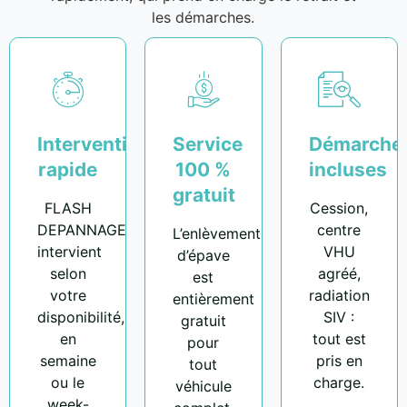
les démarches.
Intervention
Service
Démarche
rapide
100 %
incluses
gratuit
FLASH
Cession,
DEPANNAGE
centre
L’enlèvement
intervient
VHU
d’épave
selon
agréé,
est
votre
radiation
entièrement
disponibilité,
SIV :
gratuit
en
tout est
pour
semaine
pris en
tout
ou le
charge.
véhicule
week-