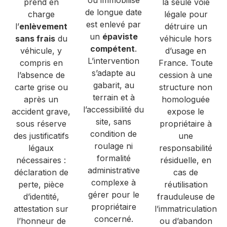
ou immobilisé
prend en
la seule voie
de longue date
charge
légale pour
est enlevé par
l’
enlèvement
détruire un
un
épaviste
sans frais
du
véhicule hors
compétent
.
véhicule, y
d’usage en
L’intervention
compris en
France. Toute
s’adapte au
l’absence de
cession à une
gabarit, au
carte grise ou
structure non
terrain et à
après un
homologuée
l’accessibilité du
accident grave,
expose le
site, sans
sous réserve
propriétaire à
condition de
des justificatifs
une
roulage ni
légaux
responsabilité
formalité
nécessaires :
résiduelle, en
administrative
déclaration de
cas de
complexe à
perte, pièce
réutilisation
gérer pour le
d’identité,
frauduleuse de
propriétaire
attestation sur
l’immatriculation
concerné.
l’honneur de
ou d’abandon