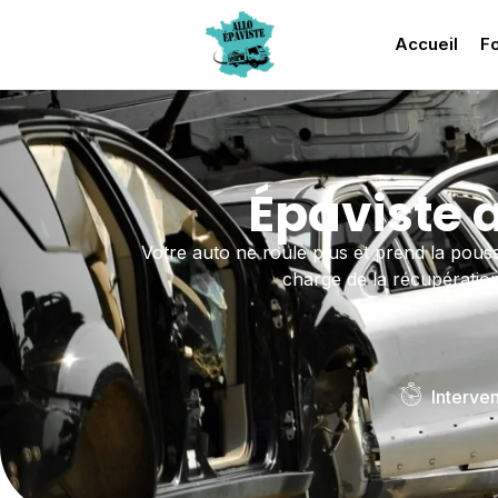
Accueil
Fo
Épaviste 
Votre auto ne roule plus et prend la pous
charge de la récupération 
Interve