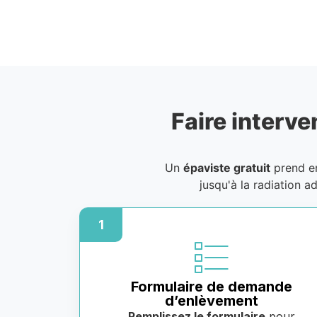
Faire interve
Un
épaviste gratuit
prend en
jusqu'à la radiation a
1
Formulaire de demande
d’enlèvement
Remplissez le formulaire
pour