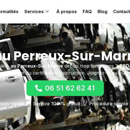
rmalités
Services
À propos
FAQ
Blog
Contact
au Perreux-Sur-Mar
sière
au Perreux-Sur-Marne
depuis trop longtemps ?
TSD
gratuite et du certificat de destruction. Joignez-le au num
06 51 62 62 41
ntion rapide
Service 100 % gratuit
Procédure simple