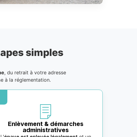
tapes simples
ne
, du retrait à votre adresse
e à la réglementation.
Enlèvement & démarches
administratives
L’
épave est enlevée légalement
et un