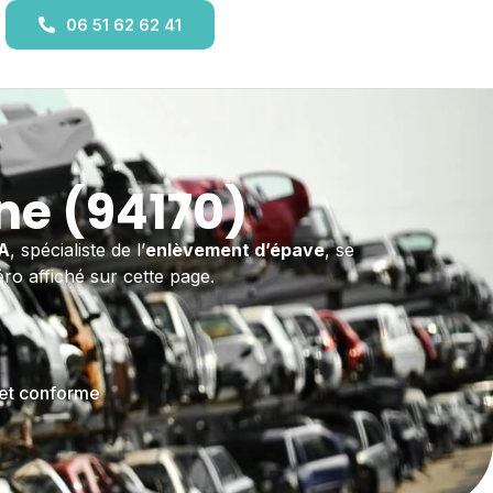
06 51 62 62 41
ne (94170)
A
, spécialiste de l’
enlèvement d’épave
, se
éro affiché sur cette page.
 et conforme