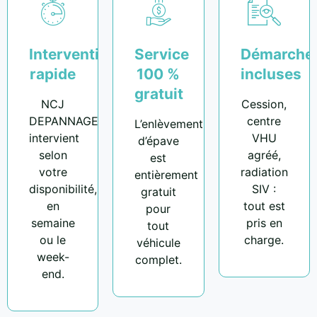
Intervention
Service
Démarche
rapide
100 %
incluses
gratuit
NCJ
Cession,
DEPANNAGE
centre
L’enlèvement
intervient
VHU
d’épave
selon
agréé,
est
votre
radiation
entièrement
disponibilité,
SIV :
gratuit
en
tout est
pour
semaine
pris en
tout
ou le
charge.
véhicule
week-
complet.
end.