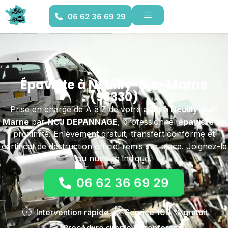
06 62 36 69 29
Épaviste à Neuilly-Sur-Marne
(93330)
Prise en charge de A à Z de votre auto
à Neuilly-Sur-
Marne
par
NCJ DEPANNAGE
, professionnel
épaviste
de
proximité. Enlèvement gratuit, transfert conforme et
certificat de destruction officiel remis sur place. Joignez-le
au numéro indiqué.
06 62 36 69 29
Intervention rapide
Service 100 % gratuit
Procédure simple et conforme