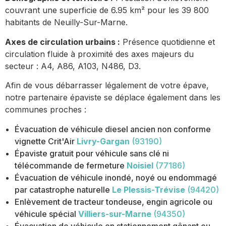
couvrant une superficie de 6.95 km² pour les 39 800
habitants de Neuilly-Sur-Marne.
Axes de circulation urbains :
Présence quotidienne et
circulation fluide à proximité des axes majeurs du
secteur : A4, A86, A103, N486, D3.
Afin de vous débarrasser légalement de votre épave,
notre partenaire épaviste se déplace également dans les
communes proches :
Évacuation de véhicule diesel ancien non conforme
vignette Crit'Air
Livry-Gargan
(93190)
Épaviste gratuit pour véhicule sans clé ni
télécommande de fermeture
Noisiel
(77186)
Évacuation de véhicule inondé, noyé ou endommagé
par catastrophe naturelle
Le Plessis-Trévise
(94420)
Enlèvement de tracteur tondeuse, engin agricole ou
véhicule spécial
Villiers-sur-Marne
(94350)
Évacuation de véhicule en stationnement gênant ou