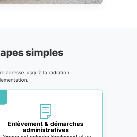
tapes simples
tre adresse jusqu'à la radiation
lementation.
Enlèvement & démarches
administratives
L’
épave est enlevée légalement
et un