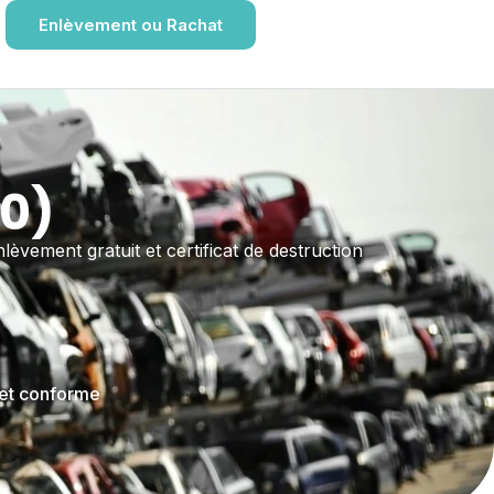
Enlèvement ou Rachat
00)
lèvement gratuit et certificat de destruction
 et conforme