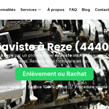
rmalités
Services
À propos
FAQ
Blog
Contact
aviste à Reze (444
e
à Reze
par un professionnel
épaviste
via Allo Épaviste. En
remis. Remplissez le formulaire en ligne.
Enlèvement ou Rachat
ntion rapide
Service 100 % gratuit
Procédure simple