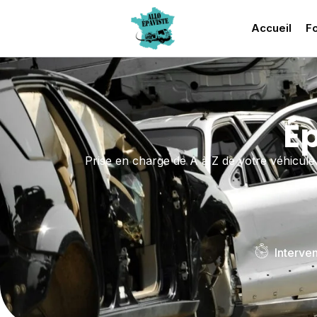
Accueil
Fo
Ép
Prise en charge de A à Z de votre véhicul
Interve