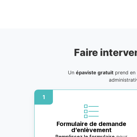
Faire interve
Un
épaviste gratuit
prend en 
administrat
1
Formulaire de demande
d’enlèvement
Remplissez le formulaire
pour