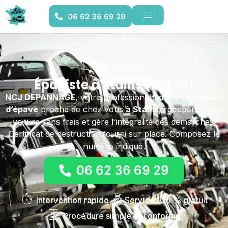
06 62 36 69 29
Épaviste à Stains (93240)
NCJ DEPANNAGE
, votre professionnel de l’
enlèvement
d’épave
proche de chez vous
à Stains
, récupère votre
voiture sans frais et gère l’intégralité des démarches.
Certificat de destruction fourni sur place. Composez le
numéro indiqué.
06 62 36 69 29
Intervention rapide
Service 100 % gratuit
Procédure simple et conforme