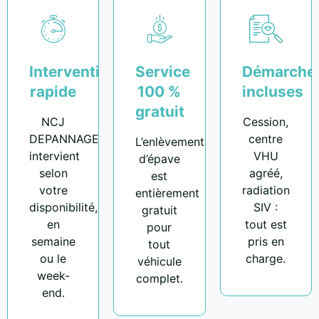
Intervention
Service
Démarche
rapide
100 %
incluses
gratuit
NCJ
Cession,
DEPANNAGE
centre
L’enlèvement
intervient
VHU
d’épave
selon
agréé,
est
votre
radiation
entièrement
disponibilité,
SIV :
gratuit
en
tout est
pour
semaine
pris en
tout
ou le
charge.
véhicule
week-
complet.
end.