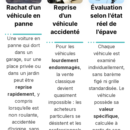
Rachat d'un
Reprise
Évaluation
véhicule en
d'un
selon l'état
panne
véhicule
réel de
accidenté
l'épave
Une voiture en
panne qui dort
Pour les
Chaque
dans un
véhicules
véhicule est
garage, sur une
lourdement
examiné
place privée ou
endommagés
,
individuellement,
dans un jardin
la vente
sans barème
peut être
classique
figé ni grille
reprise
devient
standardisée. Le
rapidement
, y
quasiment
véhicule
compris
impossible : les
possède sa
lorsqu’elle est
acheteurs
valeur
non roulante,
particuliers se
spécifique
,
accidentée
désistent et les
calculée à
d’origine, sans