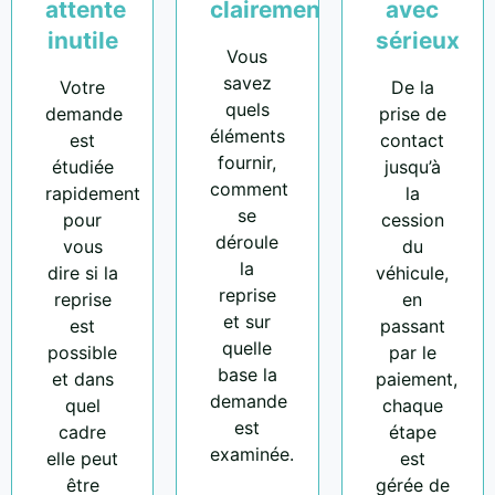
attente
clairement
avec
inutile
sérieux
Vous
savez
Votre
De la
quels
demande
prise de
éléments
est
contact
fournir,
étudiée
jusqu’à
comment
rapidement
la
se
pour
cession
déroule
vous
du
la
dire si la
véhicule,
reprise
reprise
en
et sur
est
passant
quelle
possible
par le
base la
et dans
paiement,
demande
quel
chaque
est
cadre
étape
examinée.
elle peut
est
être
gérée de