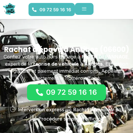
09 72 59 16 16
Rachat d'épave à Antibes (06600)
Confiez votre auto hors d’usage à
FLASH DEPANNAGE
,
expert de la
reprise de véhicule
à Antibes
. Estimation
gratuite et paiement immédiat compris. Appelez
directement le numéro affiché.
09 72 59 16 16
Intervention express
Rachat au meilleur prix
Procédure simple et efficace