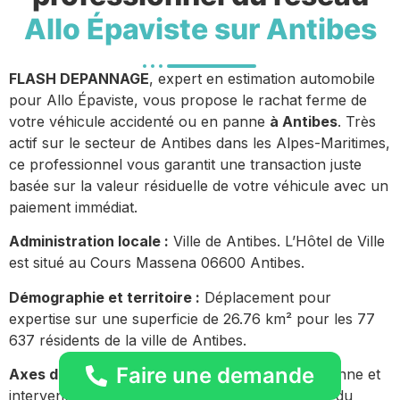
Allo Épaviste sur Antibes
FLASH DEPANNAGE
, expert en estimation automobile
pour Allo Épaviste, vous propose le rachat ferme de
votre véhicule accidenté ou en panne
à Antibes
. Très
actif sur le secteur de Antibes dans les Alpes-Maritimes,
ce professionnel vous garantit une transaction juste
basée sur la valeur résiduelle de votre véhicule avec un
paiement immédiat.
Administration locale :
Ville de Antibes. L’Hôtel de Ville
est situé au Cours Massena 06600 Antibes.
Démographie et territoire :
Déplacement pour
expertise sur une superficie de 26.76 km² pour les 77
637 résidents de la ville de Antibes.
Faire une demande
Axes de circulation urbains :
Présence quotidienne et
intervention fluide à proximité des axes majeurs du