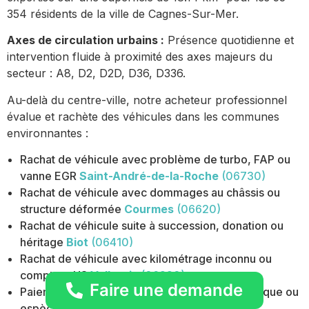
354 résidents de la ville de Cagnes-Sur-Mer.
Axes de circulation urbains :
Présence quotidienne et
intervention fluide à proximité des axes majeurs du
secteur : A8, D2, D2D, D36, D336.
Au-delà du centre-ville, notre acheteur professionnel
évalue et rachète des véhicules dans les communes
environnantes :
Rachat de véhicule avec problème de turbo, FAP ou
vanne EGR
Saint-André-de-la-Roche
(06730)
Rachat de véhicule avec dommages au châssis ou
structure déformée
Courmes
(06620)
Rachat de véhicule suite à succession, donation ou
héritage
Biot
(06410)
Rachat de véhicule avec kilométrage inconnu ou
compteur HS
Vallauris
(06220)
Faire une demande
Paiement immédiat par virement bancaire, chèque ou
espèces
Antibes
(06600)