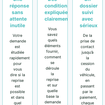
réponse
conditions
dossier
sans
expliquées
suivi
attente
clairement
avec
inutile
sérieux
Vous
savez
Votre
De la
quels
demande
prise de
éléments
est
contact
fournir,
étudiée
jusqu’à
comment
rapidement
la
se
pour
cession
déroule
vous
du
la
dire si la
véhicule,
reprise
reprise
en
et sur
est
passant
quelle
possible
par le
base la
et dans
paiement,
demande
quel
chaque