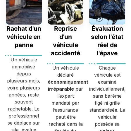
Rachat d'un
Reprise
Évaluation
véhicule en
d'un
selon l'état
panne
véhicule
réel de
accidenté
l'épave
Un véhicule
immobilisé
Un véhicule
Chaque
depuis
déclaré
véhicule est
plusieurs mois,
économiquement
examiné
voire plusieurs
irréparable
par
individuellement,
années, reste
l’expert
sans barème
souvent
mandaté par
figé ni grille
rachetable. Le
l’assurance
standardisée. Le
professionnel
peut être
véhicule
se déplace sur
racheté dans la
possède sa
site, évalue