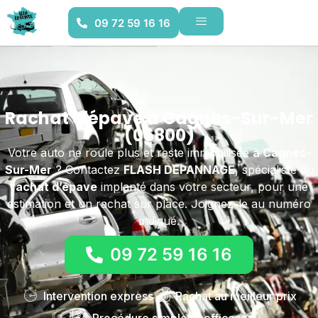
09 72 59 16 16
Rachat d'épave à Cagnes-Sur-Mer
(06800)
Votre auto ne roule plus et reste immobilisée
à Cagnes-
Sur-Mer
? Contactez
FLASH DEPANNAGE
, spécialiste du
rachat d’épave
implanté dans votre secteur, pour une
estimation et un rachat sur place. Joignez-le au numéro
indiqué.
09 72 59 16 16
Intervention express
Rachat au meilleur prix
Procédure simple et efficace