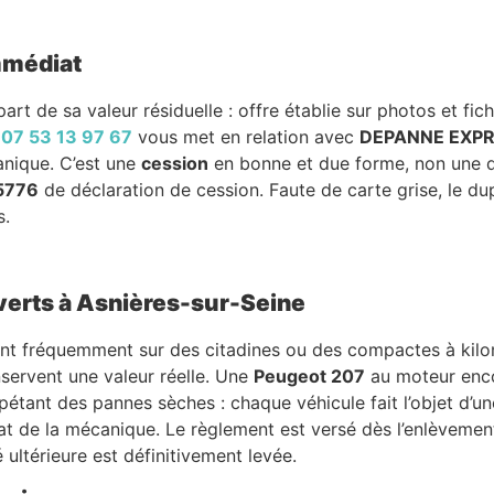
immédiat
art de sa valeur résiduelle : offre établie sur photos et fic
u
07 53 13 97 67
vous met en relation avec
DEPANNE EXP
canique. C’est une
cession
en bonne et due forme, non une de
5776
de déclaration de cession. Faute de carte grise, le dupli
s.
uverts à Asnières-sur-Seine
ent fréquemment sur des citadines ou des compactes à kilo
servent une valeur réelle. Une
Peugeot 207
au moteur enco
épétant des pannes sèches : chaque véhicule fait l’objet d’une
tat de la mécanique. Le règlement est versé dès l’enlèvemen
 ultérieure est définitivement levée.