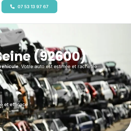
07 53 13 97 67
Seine (92600)
véhicule
. Votre auto est estimée et rachetée
e et efficace