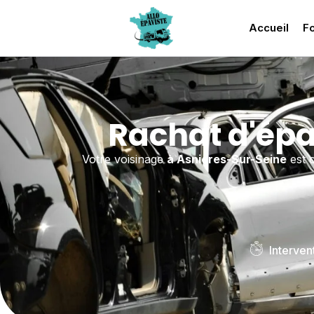
Accueil
Fo
Rachat d'épa
Votre voisinage
à Asnieres-Sur-Seine
est 
Interven