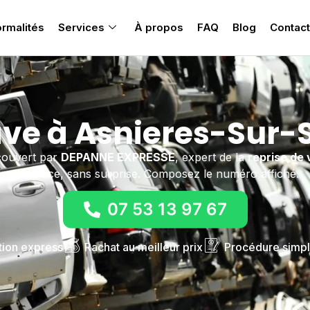
rmalités
Services
À propos
FAQ
Blog
Contact
ve à Asnieres-Sur-
couvert par
DEPANNE EXPRESSE
, expert de la
reprise de 
sur place, sans surprise. Composez le numéro affiché.
07 53 13 97 67
tion express
Rachat au meilleur prix
Procédure simpl