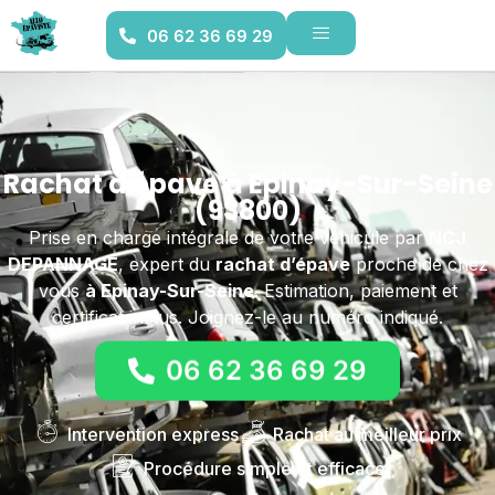
06 62 36 69 29
Rachat d'épave à Epinay-Sur-Seine
(93800)
Prise en charge intégrale de votre véhicule par
NCJ
DEPANNAGE
, expert du
rachat d’épave
proche de chez
vous
à Epinay-Sur-Seine
. Estimation, paiement et
certificat inclus. Joignez-le au numéro indiqué.
06 62 36 69 29
Intervention express
Rachat au meilleur prix
Procédure simple et efficace