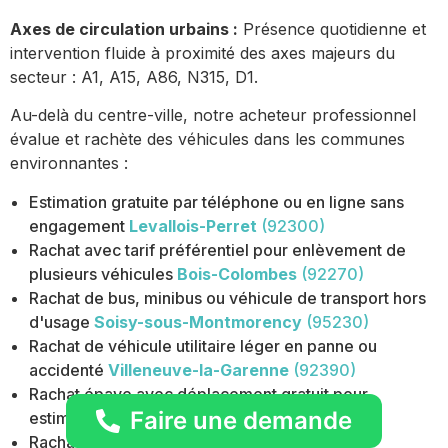
Axes de circulation urbains :
Présence quotidienne et
intervention fluide à proximité des axes majeurs du
secteur : A1, A15, A86, N315, D1.
Au-delà du centre-ville, notre acheteur professionnel
évalue et rachète des véhicules dans les communes
environnantes :
Estimation gratuite par téléphone ou en ligne sans
engagement
Levallois-Perret
(92300)
Rachat avec tarif préférentiel pour enlèvement de
plusieurs véhicules
Bois-Colombes
(92270)
Rachat de bus, minibus ou véhicule de transport hors
d'usage
Soisy-sous-Montmorency
(95230)
Rachat de véhicule utilitaire léger en panne ou
accidenté
Villeneuve-la-Garenne
(92390)
Rachat épave avec déplacement gratuit pour
Faire une demande
estimation à domicile
Colombes
(92700)
Rachat de véhicule gagé ou en situation