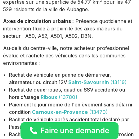
expertise sur une superficie de 54.77 km² pour les 47
529 résidents de la ville de Aubagne.
Axes de circulation urbains :
Présence quotidienne et
intervention fluide à proximité des axes majeurs du
secteur : A50, A52, A501, A502, D8N.
Au-delà du centre-ville, notre acheteur professionnel
évalue et rachète des véhicules dans les communes
environnantes :
Rachat de véhicule en panne de démarreur,
alternateur ou circuit 12V
Saint-Savournin
(13119)
Rachat de deux-roues, quad ou SSV accidenté ou
hors d'usage
Riboux
(13780)
Paiement le jour même de l'enlèvement sans délai ni
condition
Carnoux-en-Provence
(13470)
Rachat de véhicule après accident total déclaré par
l'assurance
La Destrousse
(13112)
Faire une demande
Rachat de véhicule avec rouille importante, corrosion