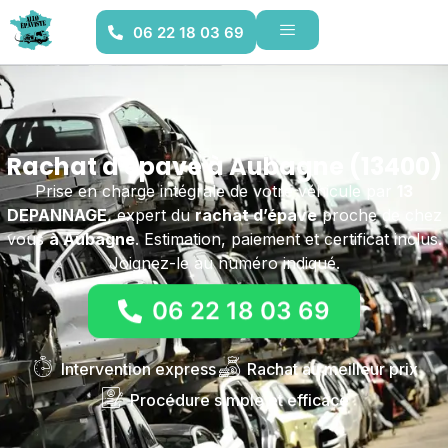
06 22 18 03 69
Rachat d'épave à Aubagne (13400)
Prise en charge intégrale de votre véhicule par
13
DEPANNAGE
, expert du
rachat d’épave
proche de chez
vous
à Aubagne
. Estimation, paiement et certificat inclus.
Joignez-le au numéro indiqué.
06 22 18 03 69
Intervention express
Rachat au meilleur prix
Procédure simple et efficace