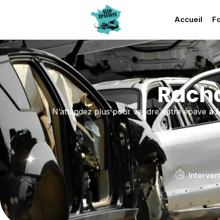
Accueil
Fo
Racha
N’attendez plus pour vendre votre épave
à 
Interven