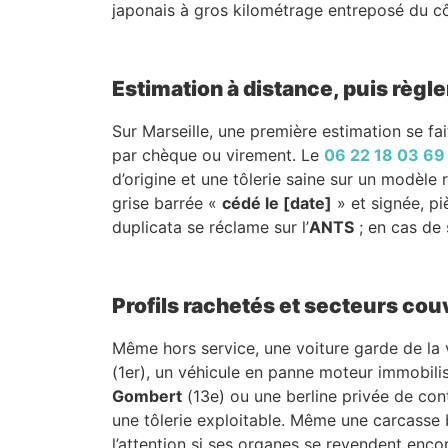
japonais à gros kilométrage entreposé du c
Estimation à distance, puis règle
Sur Marseille, une première estimation se fai
par chèque ou virement. Le
06 22 18 03 69
d’origine et une tôlerie saine sur un modèle
grise barrée «
cédé le [date]
» et signée, pi
duplicata se réclame sur l’
ANTS
; en cas de s
Profils rachetés et secteurs cou
Même hors service, une voiture garde de la v
(1er), un véhicule en panne moteur immobil
Gombert
(13e) ou une berline privée de co
une tôlerie exploitable. Même une carcasse
l’attention si ses organes se revendent enc