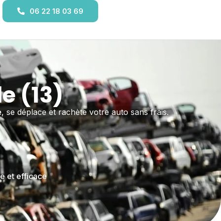
06 22 18 03 69
e (13)
e
, se déplace et rachète votre auto sans frais.
e et efficace