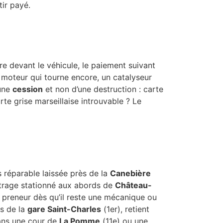
tir payé.
fre devant le véhicule, le paiement suivant
n moteur qui tourne encore, un catalyseur
’une
cession
et non d’une destruction : carte
te grise marseillaise introuvable ? Le
s réparable laissée près de la
Canebière
étrage stationné aux abords de
Château-
 preneur dès qu’il reste une mécanique ou
ès de la
gare Saint-Charles
(1er), retient
dans une cour de
La Pomme
(11e) ou une