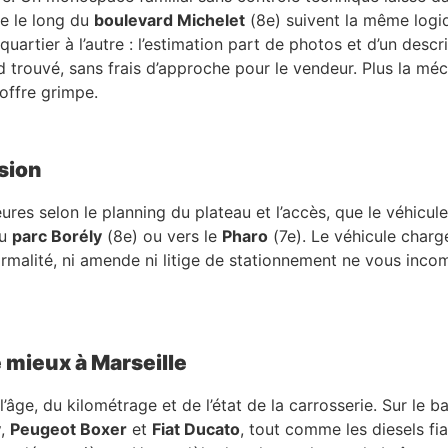
e le long du
boulevard Michelet
(8e) suivent la même logiq
artier à l’autre : l’estimation part de photos et d’un descrip
ord trouvé, sans frais d’approche pour le vendeur. Plus la m
’offre grimpe.
sion
s selon le planning du plateau et l’accès, que le véhicule 
du
parc Borély
(8e) ou vers le
Pharo
(7e). Le véhicule chargé
rmalité, ni amende ni litige de stationnement ne vous incomb
e mieux à Marseille
ge, du kilométrage et de l’état de la carrosserie. Sur le bassi
y
,
Peugeot Boxer
et
Fiat Ducato
, tout comme les diesels fi