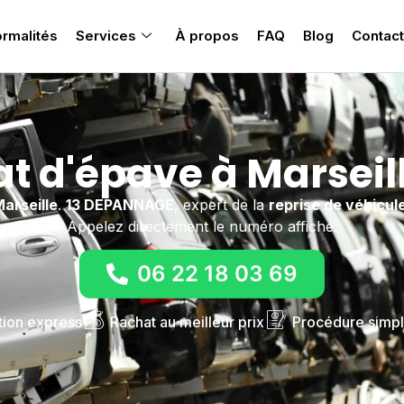
rmalités
Services
À propos
FAQ
Blog
Contact
t d'épave à Marseill
Marseille
.
13 DEPANNAGE
, expert de la
reprise de véhicul
Appelez directement le numéro affiché.
06 22 18 03 69
tion express
Rachat au meilleur prix
Procédure simpl