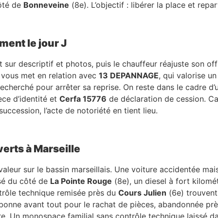
ôté de
Bonneveine
(8e). L’objectif : libérer la place et repar
ment le jour J
t sur descriptif et photos, puis le chauffeur réajuste son of
vous met en relation avec
13 DEPANNAGE
, qui valorise u
 recherché pour arrêter sa reprise. On reste dans le cadre d
èce d’identité et
Cerfa 15776
de déclaration de cession. Car
uccession, l’acte de notoriété en tient lieu.
verts à Marseille
aleur sur le bassin marseillais. Une voiture accidentée mai
isé du côté de
La Pointe Rouge
(8e), un diesel à fort kilom
ntrôle technique remisée près du
Cours Julien
(6e) trouvent
 bonne avant tout pour le rachat de pièces, abandonnée pr
ore. Un monospace familial sans contrôle technique laissé 