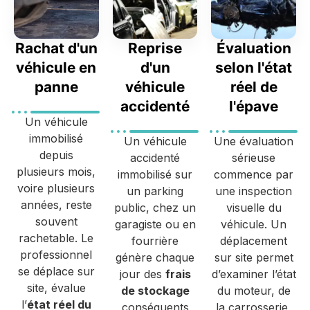
Rachat d'un
Reprise
Évaluation
véhicule en
d'un
selon l'état
panne
véhicule
réel de
accidenté
l'épave
Un véhicule
immobilisé
Un véhicule
Une évaluation
depuis
accidenté
sérieuse
plusieurs mois,
immobilisé sur
commence par
voire plusieurs
un parking
une inspection
années, reste
public, chez un
visuelle du
souvent
garagiste ou en
véhicule. Un
rachetable. Le
fourrière
déplacement
professionnel
génère chaque
sur site permet
se déplace sur
jour des
frais
d’examiner l’état
site, évalue
de stockage
du moteur, de
l’
état réel du
conséquents
la carrosserie,