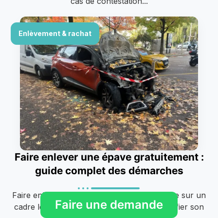
cas de contestation...
Enlèvement & rachat
Faire enlever une épave gratuitement :
guide complet des démarches
Faire enlever une épave gratuitement repose sur un
Faire une demande
cadre légal précis : tout particulier peut confier son