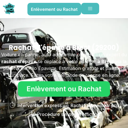
Enlèvement ou Rachat
Rachat d'épave à Brest (29200)
Voiture en panne, auto accidentée ou VHU : un expert du
rachat d’épave
se déplace à votre adresse
à Brest
via la
plateforme Allo Épaviste. Estimation gratuite et paiement
sur place. Faites votre demande de reprise en ligne.
Enlèvement ou Rachat
Intervention express
Rachat au meilleur prix
Procédure simple et efficace