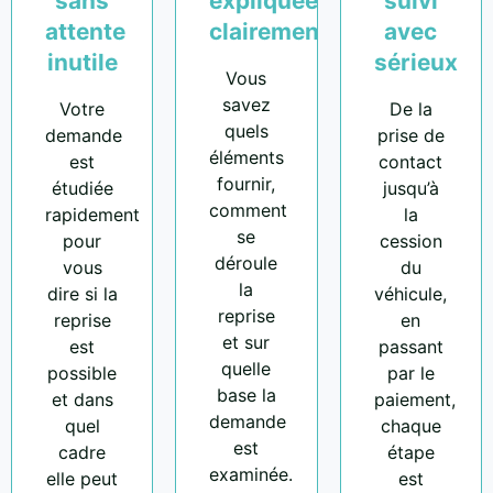
sans
expliquées
suivi
attente
clairement
avec
inutile
sérieux
Vous
savez
Votre
De la
quels
demande
prise de
éléments
est
contact
fournir,
étudiée
jusqu’à
comment
rapidement
la
se
pour
cession
déroule
vous
du
la
dire si la
véhicule,
reprise
reprise
en
et sur
est
passant
quelle
possible
par le
base la
et dans
paiement,
demande
quel
chaque
est
cadre
étape
examinée.
elle peut
est