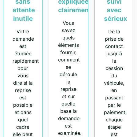
sans
expliquées
suivi
attente
clairement
avec
inutile
sérieux
Vous
savez
Votre
De la
quels
demande
prise de
éléments
est
contact
fournir,
étudiée
jusqu’à
comment
rapidement
la
se
pour
cession
déroule
vous
du
la
dire si la
véhicule,
reprise
reprise
en
et sur
est
passant
quelle
possible
par le
base la
et dans
paiement,
demande
quel
chaque
est
cadre
étape
examinée.
elle peut
est