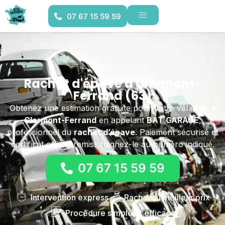
07 67 15 59 59
Rachat d'épave à Clermont-
Ferrand (63)
Obtenez une estimation gratuite pour votre véhicule
à
Clermont-Ferrand
en appelant
BAT GARAGE
,
professionnel du
rachat d’épave
. Paiement sécurisé et
certificat officiel remis. Joignez-le au numéro indiqué.
07 67 15 59 59
Intervention express
Rachat au meilleur prix
Procédure simple et efficace