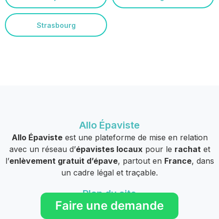
Strasbourg
Allo Épaviste
Allo Épaviste
est une plateforme de mise en relation
avec un réseau d’
épavistes locaux
pour le
rachat
et
l’
enlèvement gratuit d’épave
, partout en
France
, dans
un cadre légal et traçable.
Plan du site
Faire une demande
Accueil
Formalités