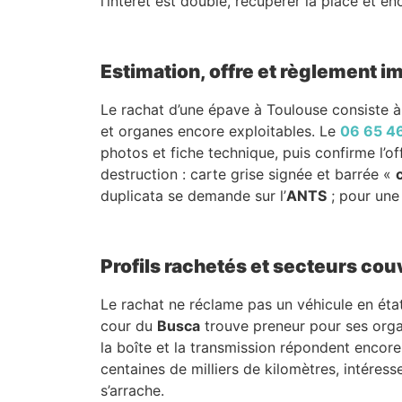
l’intérêt est double, récupérer la place et e
Estimation, offre et règlement 
Le rachat d’une épave à Toulouse consiste à 
et organes encore exploitables. Le
06 65 4
photos et fiche technique, puis confirme l’
destruction : carte grise signée et barrée «
duplicata se demande sur l’
ANTS
; pour une 
Profils rachetés et secteurs cou
Le rachat ne réclame pas un véhicule en état
cour du
Busca
trouve preneur pour ses orga
la boîte et la transmission répondent encore
centaines de milliers de kilomètres, intéres
s’arrache.