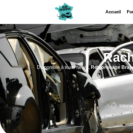
Accueil
Fo
Rach
Disponible à toute heure,
Remorquage Bray
Interv