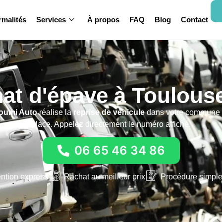
rmalités
Services
À propos
FAQ
Blog
Contact
at d'épave à Toulouse
oumi Auto
réalise la
reprise de véhicule
dans votre commune
place. Appelez directement le numéro affiché.
06 65 46 34 86
ention express
Rachat au meilleur prix
Procédure simple 