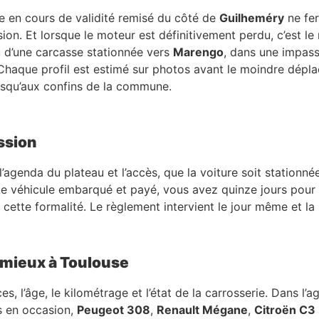
ue en cours de validité remisé du côté de
Guilheméry
ne fer
sion. Et lorsque le moteur est définitivement perdu, c’est le 
au d’une carcasse stationnée vers
Marengo
, dans une impas
haque profil est estimé sur photos avant le moindre déplace
squ’aux confins de la commune.
ssion
l’agenda du plateau et l’accès, que la voiture soit stationné
Le véhicule embarqué et payé, vous avez quinze jours pour 
ette formalité. Le règlement intervient le jour même et la 
 mieux à Toulouse
 l’âge, le kilométrage et l’état de la carrosserie. Dans l’a
s en occasion,
Peugeot 308
,
Renault Mégane
,
Citroën C3