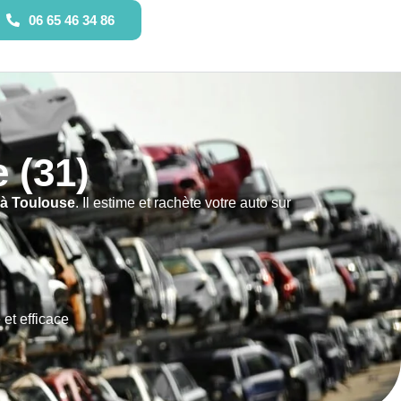
06 65 46 34 86
 (31)
à Toulouse
. Il estime et rachète votre auto sur
et efficace