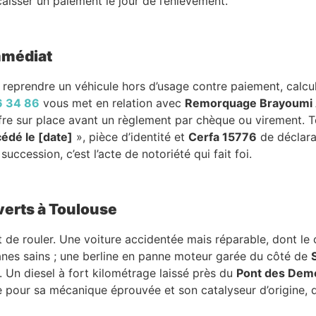
ncaisser un paiement le jour de l’enlèvement.
immédiat
reprendre un véhicule hors d’usage contre paiement, calculé
6 34 86
vous met en relation avec
Remorquage Brayoumi 
offre sur place avant un règlement par chèque ou virement.
cédé le [date]
», pièce d’identité et
Cerfa 15776
de déclara
succession, c’est l’acte de notoriété qui fait foi.
verts à Toulouse
 de rouler. Une voiture accidentée mais réparable, dont le 
nes sains ; une berline en panne moteur garée du côté de
. Un diesel à fort kilométrage laissé près du
Pont des Demo
se pour sa mécanique éprouvée et son catalyseur d’origine,